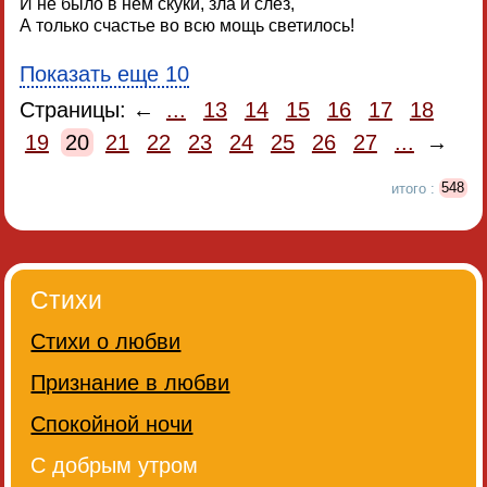
И не было в нём скуки, зла и слёз,
А только счастье во всю мощь светилось!
Показать еще 10
Страницы: ←
...
13
14
15
16
17
18
19
20
21
22
23
24
25
26
27
...
→
итого :
548
Стихи
Стихи о любви
Признание в любви
Спокойной ночи
С добрым утром