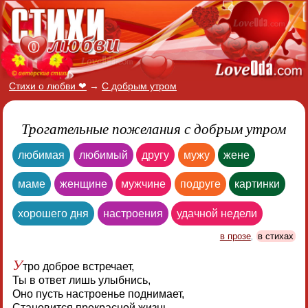
Стихи о любви ❤
→
С добрым утром
Трогательные пожелания с добрым утром
любимая
любимый
другу
мужу
жене
маме
женщине
мужчине
подруге
картинки
хорошего дня
настроения
удачной недели
в прозе
,
в стихах
У
тро доброе встречает,
Ты в ответ лишь улыбнись,
Оно пусть настроенье поднимает,
Становится прекрасной жизнь.