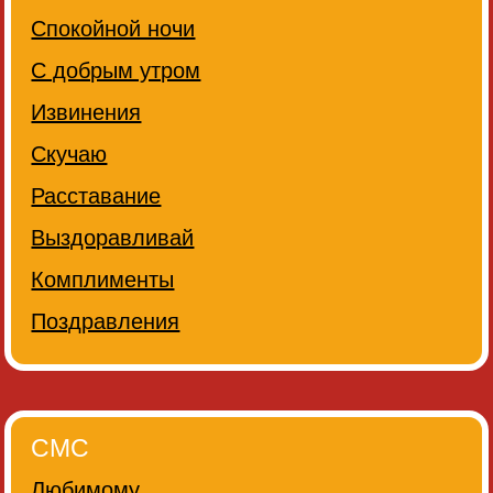
Спокойной ночи
С добрым утром
Извинения
Скучаю
Расставание
Выздоравливай
Комплименты
Поздравления
СМС
Любимому