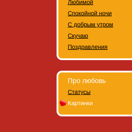
Любимой
Спокойной ночи
С добрым утром
Скучаю
Поздравления
Про любовь
Статусы
Картинки