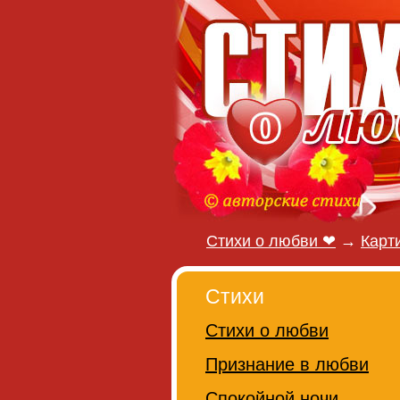
Стихи о любви ❤
→
Карт
Стихи
Стихи о любви
Признание в любви
Спокойной ночи