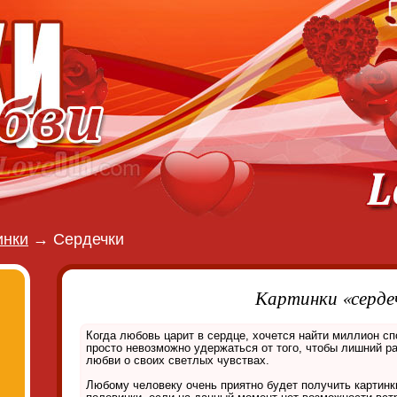
инки
→
Сердечки
Картинки «серде
Когда любовь царит в сердце, хочется найти миллион способов ее выражения! Обычно
просто невозможно удержаться от того, чтобы лишний ра
любви о своих светлых чувствах.
Любому человеку очень приятно будет получить картинк