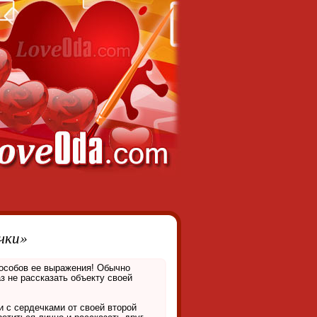
чки»
з не рассказать объекту своей
и с сердечками от своей второй