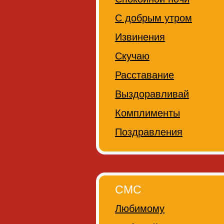
С добрым утром
Извинения
Скучаю
Расставание
Выздоравливай
Комплименты
Поздравления
СМС
Любимому