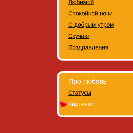
Любимой
Спокойной ночи
С добрым утром
Скучаю
Поздравления
Про любовь
Статусы
Картинки