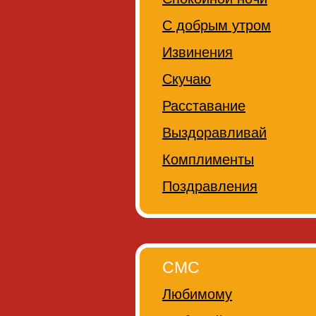
С добрым утром
Извинения
Скучаю
Расставание
Выздоравливай
Комплименты
Поздравления
СМС
Любимому