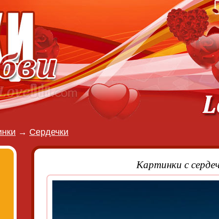
инки
→
Сердечки
Картинки с серде