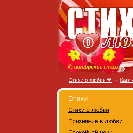
Стихи о любви ❤
→
Карт
Стихи
Стихи о любви
Признание в любви
Спокойной ночи