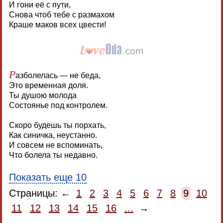
И гони её с пути,
Снова чтоб тебе с размахом
Краше маков всех цвести!
Р
азболелась — не беда,
Это временная доля.
Ты душою молода
Состоянье под контролем.
Скоро будешь ты порхать,
Как синичка, неустанно.
И совсем не вспоминать,
Что болела ты недавно.
Показать еще 10
Страницы: ←
1
2
3
4
5
6
7
8
9
10
11
12
13
14
15
16
...
→