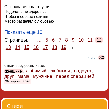
С лёгким ветром отпусти
Недочёты по здоровью,
Чтобы в сердце позитив
Место разделял с любовью!
Показать еще 10
Страницы: ←
...
5
6
7
8
9
10
11
12
13
14
15
16
17
18
19
→
итого :
302
стихи выздоравливай:
любимый
любимая
подруга
женщине
,
,
,
,
друг
мама
мужчине
перед операцией
,
,
,
25 апреля 2026
Стихи