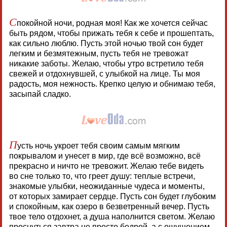
С
покойной ночи, родная моя! Как же хочется сейчас
быть рядом, чтобы прижать тебя к себе и прошептать,
как сильно люблю. Пусть этой ночью твой сон будет
легким и безмятежным, пусть тебя не тревожат
никакие заботы. Желаю, чтобы утро встретило тебя
свежей и отдохнувшей, с улыбкой на лице. Ты моя
радость, моя нежность. Крепко целую и обнимаю тебя,
засыпай сладко.
П
усть ночь укроет тебя своим самым мягким
покрывалом и унесет в мир, где всё возможно, всё
прекрасно и ничто не тревожит. Желаю тебе видеть
во сне только то, что греет душу: теплые встречи,
знакомые улыбки, неожиданные чудеса и моменты,
от которых замирает сердце. Пусть сон будет глубоким
и спокойным, как озеро в безветренный вечер. Пусть
твое тело отдохнет, а душа наполнится светом. Желаю
проснуться завтра не просто бодрой, а с ощущением,