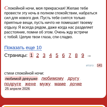
С
покойной ночи, моя прекрасная! Желаю тебе
провести эту ночь в полном спокойствии, набраться
сил для нового дня. Пусть тебе снятся только
приятные вещи, пусть ничто не помешает твоему
отдыху. Я всегда рядом, даже когда нас разделяет
расстояние, помни об этом. Очень жду встречи
с тобой. Целую твои глаза, спи сладко.
Показать еще 10
Страницы:
1
2
3
4
5
6
7
8
9
→
итого :
141
стихи спокойной ночи:
любимому
другу
любимой девушке
,
,
,
подруге
жене
мужу
маме
дочке
,
,
,
,
25 апреля 2026