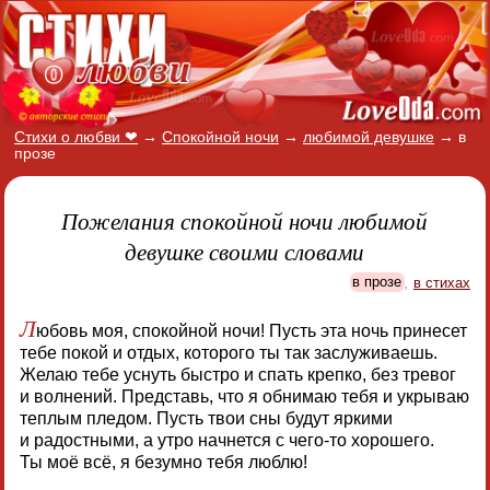
Стихи о любви ❤
→
Спокойной ночи
→
любимой девушке
→
в
прозе
Пожелания спокойной ночи любимой
девушке своими словами
в прозе
,
в стихах
Л
юбовь моя, спокойной ночи! Пусть эта ночь принесет
тебе покой и отдых, которого ты так заслуживаешь.
Желаю тебе уснуть быстро и спать крепко, без тревог
и волнений. Представь, что я обнимаю тебя и укрываю
теплым пледом. Пусть твои сны будут яркими
и радостными, а утро начнется с чего-то хорошего.
Ты моё всё, я безумно тебя люблю!