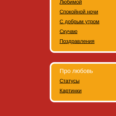
Любимой
Спокойной ночи
С добрым утром
Скучаю
Поздравления
Про любовь
Статусы
Картинки