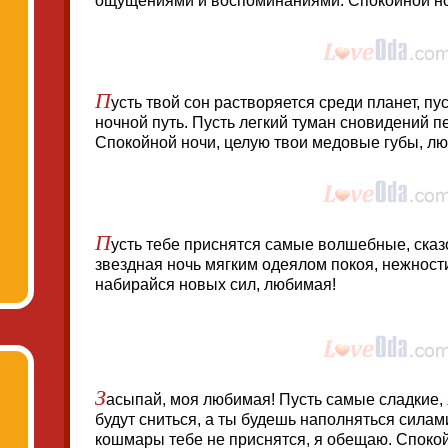
ощущениями и воспоминаниями. Спокойной но
П
усть твой сон растворяется среди планет, пу
ночной путь. Пусть легкий туман сновидений пе
Спокойной ночи, целую твои медовые губы, л
П
усть тебе приснятся самые волшебные, сказ
звездная ночь мягким одеялом покоя, нежности
набирайся новых сил, любимая!
З
асыпай, моя любимая! Пусть самые сладкие,
будут сниться, а ты будешь наполняться силами
кошмары тебе не приснятся, я обещаю. Спокой