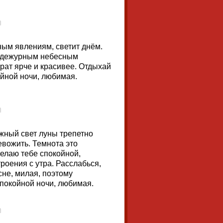
ным явлениям, светит днём.
, дежурным небесным
рат ярче и красивее. Отдыхай
йной ночи, любимая.
ежный свет луны трепетно
евожить. Темнота это
желаю тебе спокойной,
роения с утра. Расслабься,
 сне, милая, поэтому
Спокойной ночи, любимая.