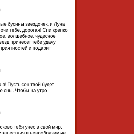
ые бусины звездочек, и Луна
очи тебе, дорогая! Спи крепко
лое, волшебное, чудесное
везд принесет тебе удачу
еприятностей и подарит
 я! Пусть сон твой будет
е сны. Чтобы на утро
асково тебя унес в свой мир,
 путешествия и невообразимые