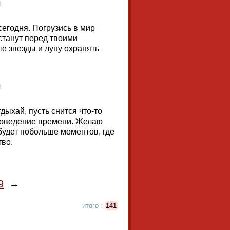
сегодня. Погрузись в мир
станут перед твоими
е звезды и луну охранять
дыхай, пусть снится что-то
роведение времени. Желаю
будет побольше моментов, где
тво.
9
→
итого :
141