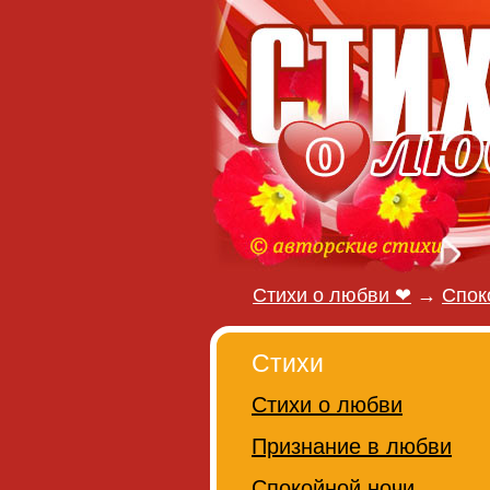
Стихи о любви ❤
→
Спок
Стихи
Стихи о любви
Признание в любви
Спокойной ночи