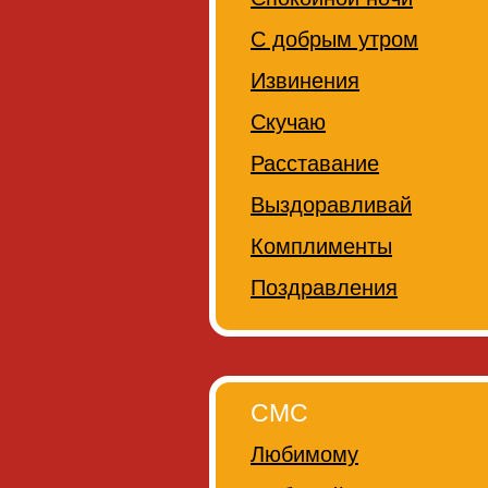
С добрым утром
Извинения
Скучаю
Расставание
Выздоравливай
Комплименты
Поздравления
СМС
Любимому