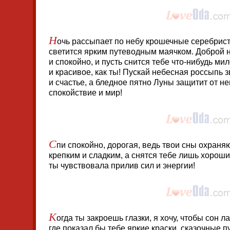
Н
очь рассыпает по небу крошечные серебрист
светится ярким путеводным маячком. Доброй н
и спокойно, и пусть снится тебе что-нибудь ми
и красивое, как ты! Пускай небесная россыпь з
и счастье, а бледное пятно Луны защитит от н
спокойствие и мир!
С
пи спокойно, дорогая, ведь твои сны охраняю
крепким и сладким, а снятся тебе лишь хороши
ты чувствовала прилив сил и энергии!
К
огда ты закроешь глазки, я хочу, чтобы сон л
где показал бы тебе яркие краски, сказочные