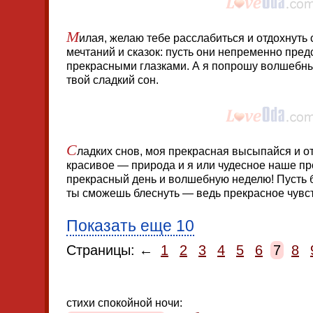
М
илая, желаю тебе расслабиться и отдохнуть 
мечтаний и сказок: пусть они непременно пред
прекрасными глазками. А я попрошу волшебны
твой сладкий сон.
С
ладких снов, моя прекрасная высыпайся и от
красивое — природа и я или чудесное наше п
прекрасный день и волшебную неделю! Пусть 
ты сможешь блеснуть — ведь прекрасное чувс
Показать еще 10
Страницы: ←
1
2
3
4
5
6
7
8
стихи спокойной ночи: