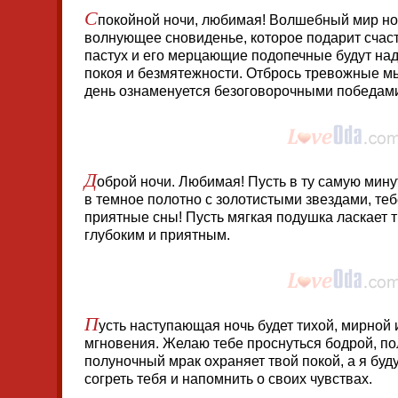
С
покойной ночи, любимая! Волшебный мир ноч
волнующее сновиденье, которое подарит счас
пастух и его мерцающие подопечные будут на
покоя и безмятежности. Отбрось тревожные мы
день ознаменуется безоговорочными победами
Д
оброй ночи. Любимая! Пусть в ту самую минут
в темное полотно с золотистыми звездами, теб
приятные сны! Пусть мягкая подушка ласкает т
глубоким и приятным.
П
усть наступающая ночь будет тихой, мирной 
мгновения. Желаю тебе проснуться бодрой, пол
полуночный мрак охраняет твой покой, а я буду
согреть тебя и напомнить о своих чувствах.