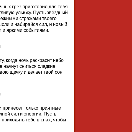
ных грёз приготовил для тебя
тливую улыбку. Пусть звёздный
дежными стражами твоего
сли и набирайся сил, и новый
 и яркими событиями.
у, когда ночь раскрасит небо
е начнут сниться сладкие,
вою щечку и делает твой сон
и принесет только приятные
ной сил и энергии. Пусть
 приходить тебе в снах, чтобы