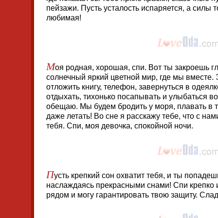
пейзажи. Пусть усталость испаряется, а силы т
любимая!
М
оя родная, хорошая, спи. Вот ты закроешь г
солнечный яркий цветной мир, где мы вместе. 
отложить книгу, телефон, завернуться в одеял
отдыхать, тихонько посапывать и улыбаться во 
обещаю. Мы будем бродить у моря, плавать в 
даже летать! Во сне я расскажу тебе, что с нам
тебя. Спи, моя девочка, спокойной ночи.
П
усть крепкий сон охватит тебя, и ты попаде
наслаждаясь прекрасными снами! Спи крепко и 
рядом и могу гарантировать твою защиту. Слад