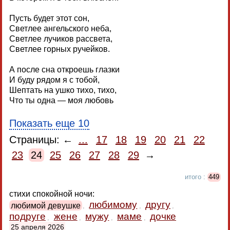
Пусть будет этот сон,
Светлее ангельского неба,
Светлее лучиков рассвета,
Светлее горных ручейков.
А после сна откроешь глазки
И буду рядом я с тобой,
Шептать на ушко тихо, тихо,
Что ты одна — моя любовь
Показать еще 10
Страницы: ←
...
17
18
19
20
21
22
23
24
25
26
27
28
29
→
итого :
449
стихи спокойной ночи:
любимому
другу
любимой девушке
,
,
,
подруге
жене
мужу
маме
дочке
,
,
,
,
25 апреля 2026