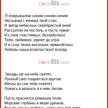
Я
покрывалом синим-синим-синим
Укутываю с вечера твой стан,
И звёзд небесных серебристый иней
Рассыплю на постель, и пусть туман
Из снов счастливых, беззаботных
Тебя, любимая, укроет до утра.
И в снах твоих весенних, мимолётных
Любовь наша всевластвует всегда.
З
везды уж на небе светят,
Лунный свет озарил все кругом.
Мечты во сне тебе ответят,
Ложись в кровать и к ним, бегом.
Пусть приснятся ромашек поля,
Морские глубины и море щенков.
Все то, что ты любишь, здесь все для тебя,