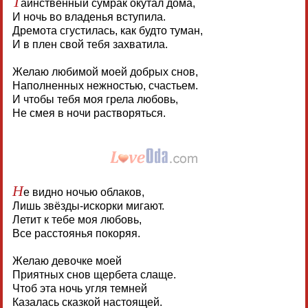
Т
аинственный сумрак окутал дома,
И ночь во владенья вступила.
Дремота сгустилась, как будто туман,
И в плен свой тебя захватила.
Желаю любимой моей добрых снов,
Наполненных нежностью, счастьем.
И чтобы тебя моя грела любовь,
Не смея в ночи растворяться.
Н
е видно ночью облаков,
Лишь звёзды-искорки мигают.
Летит к тебе моя любовь,
Все расстоянья покоряя.
Желаю девочке моей
Приятных снов щербета слаще.
Чтоб эта ночь угля темней
Казалась сказкой настоящей.