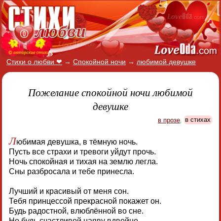
Стихи о любви ❤
→
Спокойной ночи
→
любимой девушке
Пожелание спокойной ночи любимой
девушке
в прозе
,
в стихах
Л
юбимая девушка, в тёмную ночь.
Пусть все страхи и тревоги уйдут прочь.
Ночь спокойная и тихая на землю легла.
Сны разбросала и тебе принесла.
Лучший и красивый от меня сон.
Тебя принцессой прекрасной покажет он.
Будь радостной, влюблённой во сне.
Но будь счастливой наяву вдвойне.