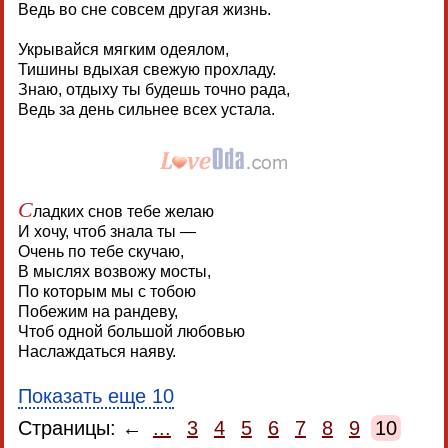
Ведь во сне совсем другая жизнь.
Укрывайся мягким одеялом,
Тишины вдыхая свежую прохладу.
Знаю, отдыху ты будешь точно рада,
Ведь за день сильнее всех устала.
С
ладких снов тебе желаю
И хочу, чтоб знала ты —
Очень по тебе скучаю,
В мыслях возвожу мосты,
По которым мы с тобою
Побежим на рандеву,
Чтоб одной большой любовью
Наслаждаться наяву.
Показать еще 10
Страницы: ←
...
3
4
5
6
7
8
9
10