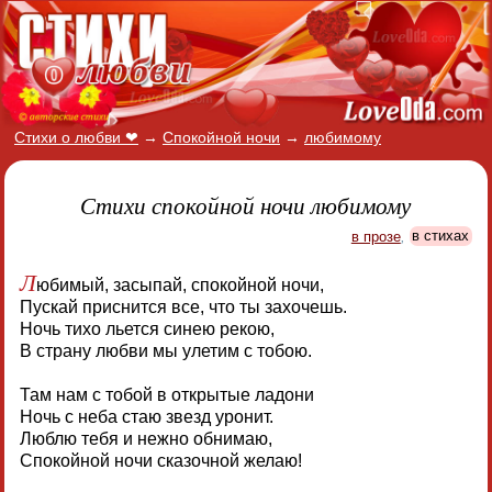
Стихи о любви ❤
→
Спокойной ночи
→
любимому
Стихи спокойной ночи любимому
в прозе
,
в стихах
Л
юбимый, засыпай, спокойной ночи,
Пускай приснится все, что ты захочешь.
Ночь тихо льется синею рекою,
В страну любви мы улетим с тобою.
Там нам с тобой в открытые ладони
Ночь с неба стаю звезд уронит.
Люблю тебя и нежно обнимаю,
Спокойной ночи сказочной желаю!