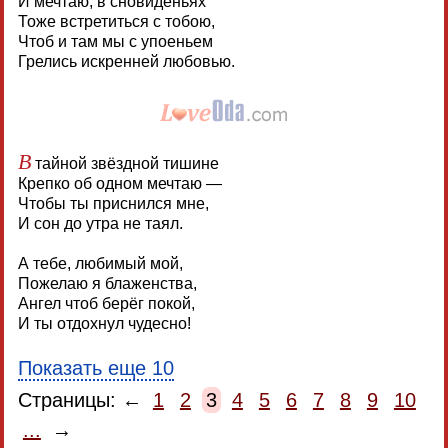
И мечтаю, в сновиденьях
Тоже встретиться с тобою,
Чтоб и там мы с упоеньем
Грелись искренней любовью.
В
тайной звёздной тишине
Крепко об одном мечтаю —
Чтобы ты приснился мне,
И сон до утра не таял.
А тебе, любимый мой,
Пожелаю я блаженства,
Ангел чтоб берёг покой,
И ты отдохнул чудесно!
Показать еще 10
Страницы: ←
1
2
3
4
5
6
7
8
9
10
...
→