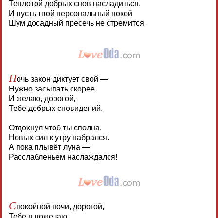
Теплотой добрых снов насладиться.
И пусть твой персональный покой
Шум досадный пресечь не стремится.
Н
очь закон диктует свой —
Нужно засыпать скорее.
И желаю, дорогой,
Тебе добрых сновидений.
Отдохнул чтоб ты сполна,
Новых сил к утру набрался.
А пока плывёт луна —
Расслабленьем наслаждался!
С
покойной ночи, дорогой,
Тебе я пожелаю.