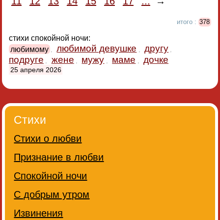
11
12
13
14
15
16
17
...
→
итого :
378
стихи спокойной ночи:
любимой девушке
другу
любимому
,
,
,
подруге
жене
мужу
маме
дочке
,
,
,
,
25 апреля 2026
Стихи
Стихи о любви
Признание в любви
Спокойной ночи
С добрым утром
Извинения