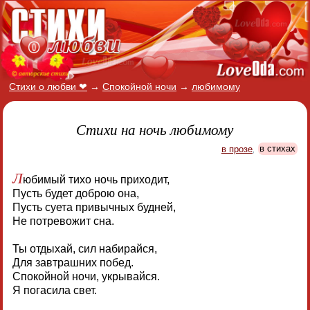
Стихи о любви ❤
→
Спокойной ночи
→
любимому
Стихи на ночь любимому
в прозе
,
в стихах
Л
юбимый тихо ночь приходит,
Пусть будет доброю она,
Пусть суета привычных будней,
Не потревожит сна.
Ты отдыхай, сил набирайся,
Для завтрашних побед.
Спокойной ночи, укрывайся.
Я погасила свет.