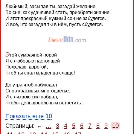
Любимый, засыпая ты, загадай желание.
Во сне, как удачливей стать, приобрети знание.
И этот прекрасный нужный сон не забудется.
И всё, что загадал ты в нём, пусть сбудется.
Э
той сумрачной порой
Я с любовью настоящей
Пожелаю, дорогой,
Чтоб ты спал младенца слаще!
До утра чтоб наблюдал
Снов красивых многоцветье.
И с лихвою сил набрал,
Чтобы день довольным встретить.
Показать еще 10
Страницы: ←
...
3
4
5
6
7
8
9
10