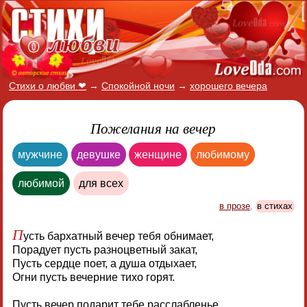
Стихи о любви ❤
→
Спокойной ночи
→
хорошего вечера
Пожелания на вечер
мужчине
девушке
женщине
любимому
любимой
для всех
в прозе
,
в стихах
П
усть бархатный вечер тебя обнимает,
Порадует пусть разноцветный закат,
Пусть сердце поет, а душа отдыхает,
Огни пусть вечерние тихо горят.
Пусть вечер подарит тебе расслабленье,