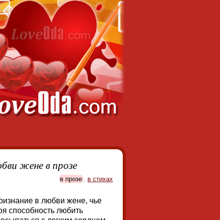
юбви жене в прозе
в прозе
,
в стихах
ризнание в любви жене, чье
оя способность любить