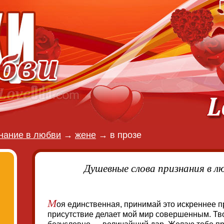
нание в любви
→
жене
→
в прозе
Душевные слова признания в л
М
оя единственная, принимай это искреннее п
присутствие делает мой мир совершенным. Тв