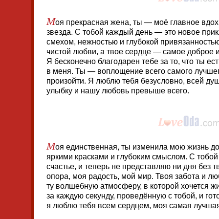
М
оя прекрасная жена, ты — моё главное вдо
звезда. С тобой каждый день — это новое при
смехом, нежностью и глубокой привязанностью.
чистой любви, а твое сердце — самое доброе и
Я бесконечно благодарен тебе за то, что ты ес
в меня. Ты — воплощение всего самого лучшег
произойти. Я люблю тебя безусловно, всей ду
улыбку и нашу любовь превыше всего.
М
оя единственная, ты изменила мою жизнь д
яркими красками и глубоким смыслом. С тобой 
счастье, и теперь не представляю ни дня без 
опора, моя радость, мой мир. Твоя забота и лю
ту волшебную атмосферу, в которой хочется жи
за каждую секунду, проведённую с тобой, и гот
я люблю тебя всем сердцем, моя самая лучша