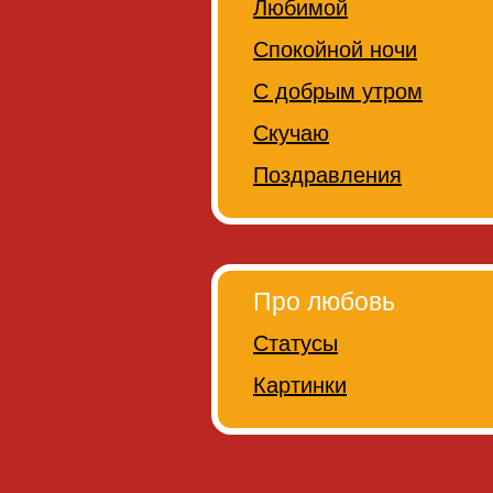
Любимой
Спокойной ночи
С добрым утром
Скучаю
Поздравления
Про любовь
Статусы
Картинки