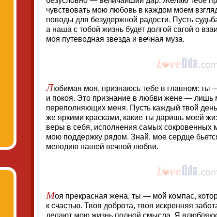
безусловно — величайший дар. Желаю тебе пр
чувствовать мою любовь в каждом моем взгляде
поводы для безудержной радости. Пусть судьба
а наша с тобой жизнь будет долгой сагой о вз
моя путеводная звезда и вечная муза.
Л
юбимая моя, признаюсь тебе в главном: ты 
и покоя. Это признание в любви жене — лишь 
переполняющих меня. Пусть каждый твой день
же яркими красками, какие ты даришь моей жи
веры в себя, исполнения самых сокровенных 
мою поддержку рядом. Знай, мое сердце бьется
мелодию нашей вечной любви.
М
оя прекрасная жена, ты — мой компас, кото
к счастью. Твоя доброта, твоя искренняя забо
делают мою жизнь полной смысла. Я влюбляюсь