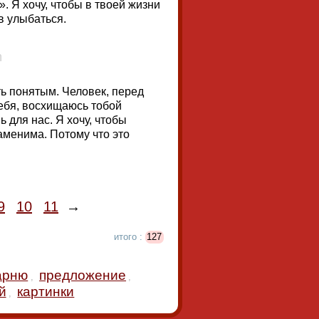
. Я хочу, чтобы в твоей жизни
в улыбаться.
ь понятым. Человек, перед
ебя, восхищаюсь тобой
ь для нас. Я хочу, чтобы
аменима. Потому что это
9
10
11
→
итого :
127
арню
предложение
,
,
й
картинки
,