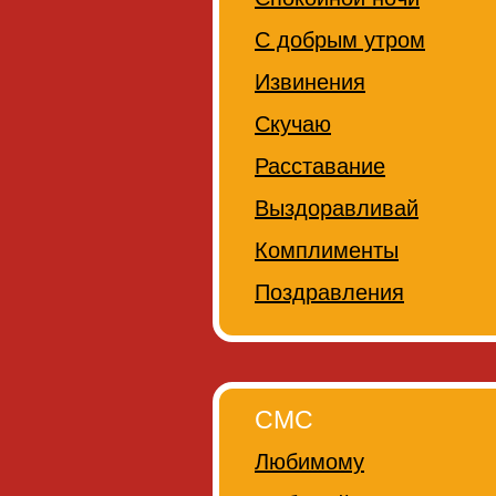
С добрым утром
Извинения
Скучаю
Расставание
Выздоравливай
Комплименты
Поздравления
СМС
Любимому