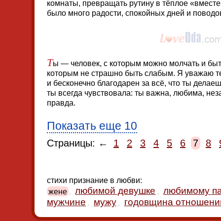
комнаты, превращать рутину в тёплое «вместе»
было много радости, спокойных дней и поводо
Т
ы — человек, с которым можно молчать и быт
которым не страшно быть слабым. Я уважаю т
и бесконечно благодарен за всё, что ты делаеш
ты всегда чувствовала: ты важна, любима, нез
правда.
Показать еще 10
Страницы: ←
1
2
3
4
5
6
7
8
стихи признание в любви:
любимой девушке
любимому п
жене
,
,
мужчине
мужу
годовщина отношени
,
,