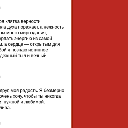
оя клятва верности
ила духа поражает, а нежность
ром моего мироздания,
ерпать энергию из самой
м, а сердце — открытым для
бой я познаю истинное
адежный тыл и вечный
друг, моя радость. Я безмерно
очень хочу, чтобы ты никогда
бя нужной и любимой.
лива.