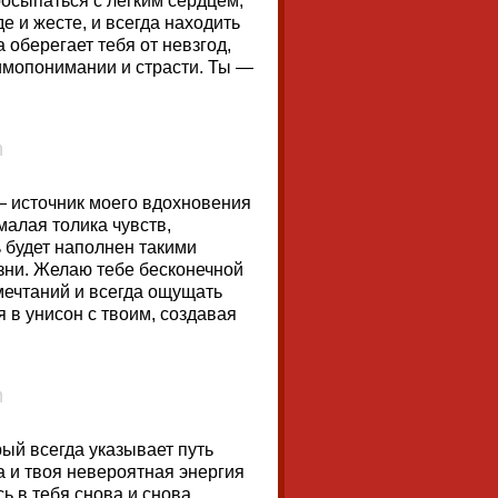
осыпаться с легким сердцем,
 и жесте, и всегда находить
 оберегает тебя от невзгод,
аимопонимании и страсти. Ты —
— источник моего вдохновения
малая толика чувств,
 будет наполнен такими
зни. Желаю тебе бесконечной
мечтаний и всегда ощущать
 в унисон с твоим, создавая
рый всегда указывает путь
та и твоя невероятная энергия
 в тебя снова и снова,