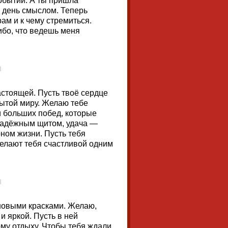
обытий. А ты пришла
 день смыслом. Теперь
ам и к чему стремиться.
ибо, что ведешь меня
астоящей. Пусть твоё сердце
крытой миру. Желаю тебе
и больших побед, которые
 надёжным щитом, удача —
ном жизни. Пусть тебя
делают тебя счастливой одним
т новыми красками. Желаю,
и яркой. Пусть в ней
му отдыху. Чтобы тебя ждали