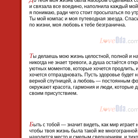
о тебя моя жизнь была набором отдельных с
и связала все воедино, наполнила каждый мой
я понимаю, ради чего стоит просыпаться по утр
Ты мой компас и моя путеводная звезда. Спас
по жизни, моя любовь к тебе безгранична.
Т
ы делаешь мою жизнь целостной, полной и н
никогда не знает тревоги, а душа остаётся от
уютных моментов, которые хочется продлить, 
хочется отпраздновать. Пусть здоровье будет
верной спутницей, а любовь — постоянным фо
окружают красота, гармония и люди, которые 
своим присутствием.
Б
ыть с тобой — значит видеть, как мир играе
чтобы твоя жизнь была такой же многогранной 
находится место и смелым свершениям, и тихо