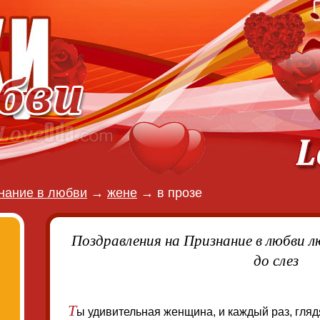
нание в любви
→
жене
→
в прозе
Поздравления на Признание в любви л
до слез
Т
ы удивительная женщина, и каждый раз, глядя