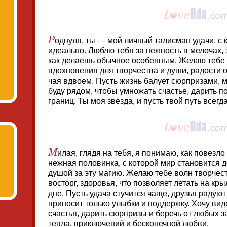
Р
однуля, ты — мой личный талисман удачи, с
идеально. Люблю тебя за нежность в мелочах, за
как делаешь обычное особенным. Желаю тебе з
вдохновения для творчества и души, радости 
чая вдвоем. Пусть жизнь балует сюрпризами, м
буду рядом, чтобы умножать счастье, дарить по
границ. Ты моя звезда, и пусть твой путь всег
М
илая, глядя на тебя, я понимаю, как повезло
нежная половинка, с которой мир становится д
душой за эту магию. Желаю тебе волн творчес
восторг, здоровья, что позволяет летать на кр
дне. Пусть удача стучится чаще, друзья радуют
приносит только улыбки и поддержку. Хочу виде
счастья, дарить сюрпризы и беречь от любых з
тепла, приключений и бесконечной любви.