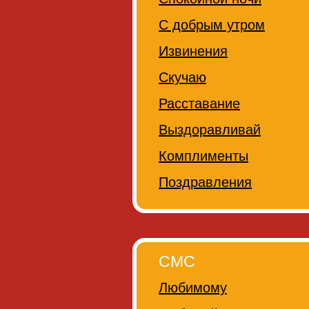
С добрым утром
Извинения
Скучаю
Расставание
Выздоравливай
Комплименты
Поздравления
СМС
Любимому