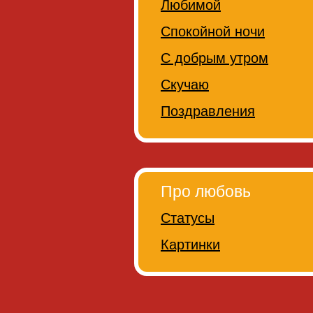
Любимой
Спокойной ночи
С добрым утром
Скучаю
Поздравления
Про любовь
Статусы
Картинки