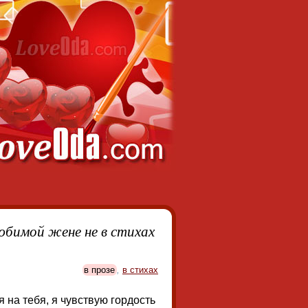
юбимой жене не в стихах
в прозе
,
в стихах
 на тебя, я чувствую гордость