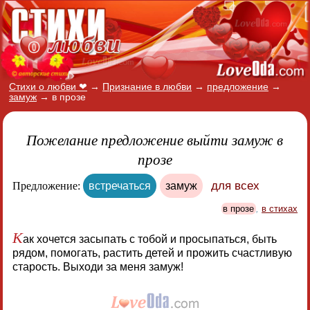
Стихи о любви ❤
→
Признание в любви
→
предложение
→
замуж
→
в прозе
Пожелание предложение выйти замуж в
прозе
для всех
Предложение:
встречаться
замуж
в прозе
,
в стихах
К
ак хочется засыпать с тобой и просыпаться, быть
рядом, помогать, растить детей и прожить счастливую
старость. Выходи за меня замуж!