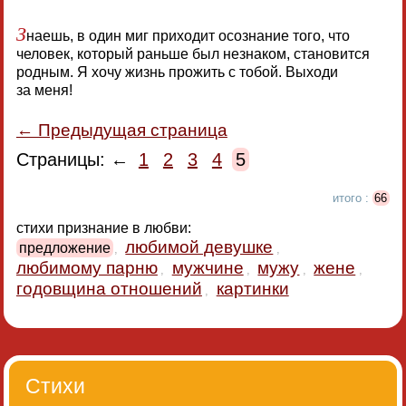
З
наешь, в один миг приходит осознание того, что
человек, который раньше был незнаком, становится
родным. Я хочу жизнь прожить с тобой. Выходи
за меня!
← Предыдущая страница
Страницы: ←
1
2
3
4
5
итого :
66
стихи признание в любви:
любимой девушке
предложение
,
,
любимому парню
мужчине
мужу
жене
,
,
,
,
годовщина отношений
картинки
,
Стихи