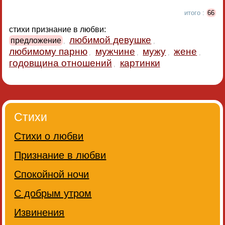
итого :
66
стихи признание в любви:
любимой девушке
предложение
,
,
любимому парню
мужчине
мужу
жене
,
,
,
,
годовщина отношений
картинки
,
Стихи
Стихи о любви
Признание в любви
Спокойной ночи
С добрым утром
Извинения