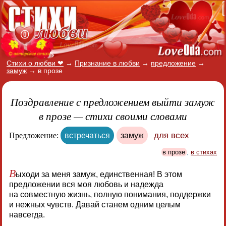
Стихи о любви ❤
→
Признание в любви
→
предложение
→
замуж
→
в прозе
Поздравление с предложением выйти замуж
в прозе — стихи своими словами
для всех
Предложение:
встречаться
замуж
в прозе
,
в стихах
В
ыходи за меня замуж, единственная! В этом
предложении вся моя любовь и надежда
на совместную жизнь, полную понимания, поддержки
и нежных чувств. Давай станем одним целым
навсегда.