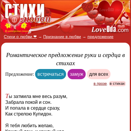
Стихи о любви ❤
→
Признание в любви
→
предложение
Романтическое предложение руки и сердца в
стихах
Предложение:
встречаться
замуж
для всех
в прозе
,
в стихах
Т
ы затмила мне весь разум,
Забрала покой и сон.
И попала в сердце сразу,
Как стрелою Купидон.
Я тебя любить желаю,