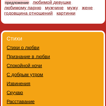
любимой девушке
предложение
,
,
любимому парню
мужчине
мужу
жене
,
,
,
,
годовщина отношений
картинки
,
Стихи
Стихи о любви
Признание в любви
Спокойной ночи
С добрым утром
Извинения
Скучаю
Расставание