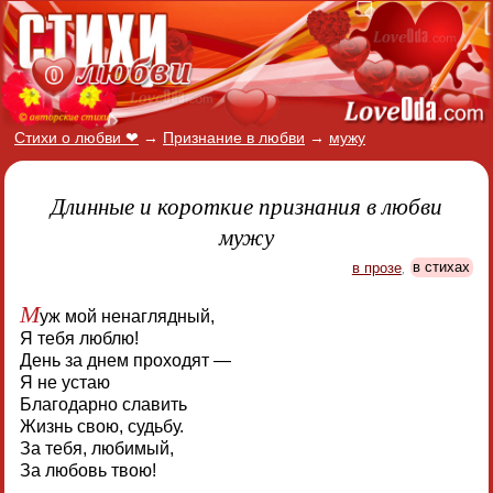
Стихи о любви ❤
→
Признание в любви
→
мужу
Длинные и короткие признания в любви
мужу
в прозе
,
в стихах
М
уж мой ненаглядный,
Я тебя люблю!
День за днем проходят —
Я не устаю
Благодарно славить
Жизнь свою, судьбу.
За тебя, любимый,
За любовь твою!