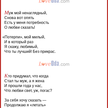
М
уж мой ненаглядный,
Снова вот опять
Есть у меня потребность
О любви сказать!
«
Потерпи», мой милый,
И в который раз
Я скажу, любимый,
Что ты лучший! Без прикрас.
К
то придумал, что когда
Стал ты муж, а я жена
И прошли года у нас,
Что любви свет, уж, погас?
За себя хочу сказать —
Продолжаю я «летать»