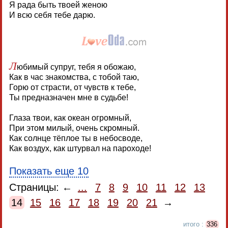
Я рада быть твоей женою
И всю себя тебе дарю.
Л
юбимый супруг, тебя я обожаю,
Как в час знакомства, с тобой таю,
Горю от страсти, от чувств к тебе,
Ты предназначен мне в судьбе!
Глаза твои, как океан огромный,
При этом милый, очень скромный.
Как солнце тёплое ты в небосводе,
Как воздух, как штурвал на пароходе!
Показать еще 10
Страницы: ←
...
7
8
9
10
11
12
13
14
15
16
17
18
19
20
21
→
итого :
336