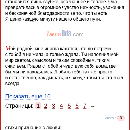
становится лишь глубже, осознаннее и теплее. Она
превратилась в огромное чувство нежности, уважения
и бесконечной благодарности за то, что ты есть.
Я ценю каждую минуту нашего общего пути.
М
ой родной, мне иногда кажется, что до встречи
с тобой я не жила, а только ждала. Ты наполнил мой
мир светом, смыслом и таким спокойным, тихим
счастьем. Рядом с тобой я чувствую себя дома, где
бы мы ни находились. Любить тебя так же просто
и естественно, как дышать, и я хочу, чтобы ты это знал
всегда.
Показать еще 10
Страницы:
1
2
3
4
5
6
7
→
итого :
101
стихи признание в любви: