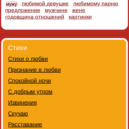
любимой девушке
любимому парню
мужу
,
,
,
предложение
мужчине
жене
,
,
,
годовщина отношений
картинки
,
Стихи
Стихи о любви
Признание в любви
Спокойной ночи
С добрым утром
Извинения
Скучаю
Расставание