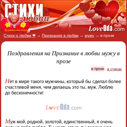
Стихи о любви ❤
→
Признание в любви
→
мужу
→
в прозе
Поздравления на Признание в любви мужу в
прозе
в прозе
,
в стихах
Н
ет в мире такого мужчины, который бы сделал более
счастливой меня, чем делаешь это ты, муж. Люблю
до бесконечности!
М
уж мой, родной, золотой, единственный, я очень