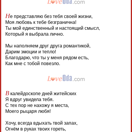
Н
е представляю без тебя своей жизни,
Моя любовь к тебе безгранична!
Ты мой единственный и настоящий смысл,
Который я выбрала лично.
Мы наполняем друг друга романтикой,
Дарим эмоции и тепло!
Благодарю, что ты у меня рядом есть,
Как мне с тобой повезло.
В
калейдоскопе дней житейских
Я вдруг увидела тебя.
С тех пор не нахожу я места,
Моего рыцаря любя!
Хочу, всегда вдыхать твой запах,
Огнём в руках твоих гореть,