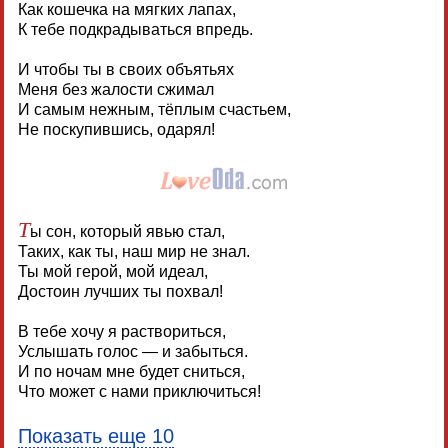
Как кошечка на мягких лапах,
К тебе подкрадываться впредь.
И чтобы ты в своих объятьях
Меня без жалости сжимал
И самым нежным, тёплым счастьем,
Не поскупившись, одарял!
Т
ы сон, который явью стал,
Таких, как ты, наш мир не знал.
Ты мой герой, мой идеал,
Достоин лучших ты похвал!
В тебе хочу я раствориться,
Услышать голос — и забыться.
И по ночам мне будет сниться,
Что может с нами приключиться!
Показать еще 10