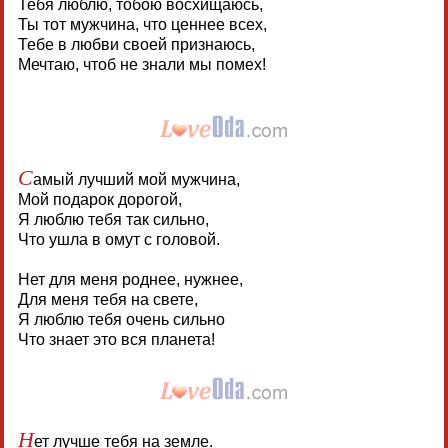
Тебя люблю, тобою восхищаюсь,
Ты тот мужчина, что ценнее всех,
Тебе в любви своей признаюсь,
Мечтаю, чтоб не знали мы помех!
С
амый лучший мой мужчина,
Мой подарок дорогой,
Я люблю тебя так сильно,
Что ушла в омут с головой.
Нет для меня роднее, нужнее,
Для меня тебя на свете,
Я люблю тебя очень сильно
Что знает это вся планета!
Н
ет лучше тебя на земле.