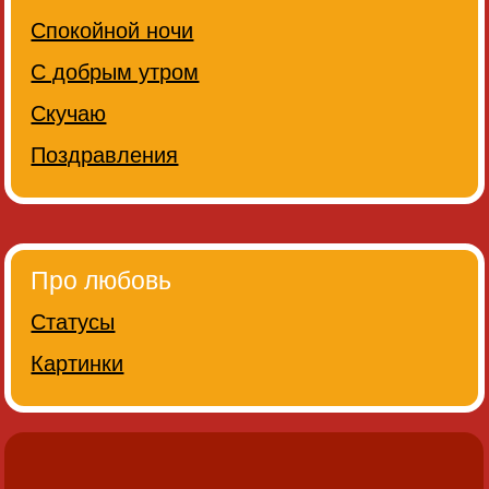
Спокойной ночи
С добрым утром
Скучаю
Поздравления
Про любовь
Статусы
Картинки