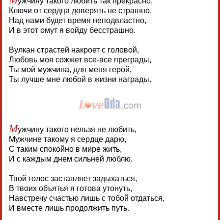
ужчину такого любить так прекрасно,
Ключи от сердца доверять не страшно,
Над нами будет время неподвластно,
И в этот омут я войду бесстрашно.
Вулкан страстей накроет с головой,
Любовь моя сожжет все-все преграды,
Ты мой мужчина, для меня герой,
Ты лучше мне любой в жизни награды.
М
ужчину такого нельзя не любить,
Мужчине такому я сердце дарю,
С таким спокойно в мире жить,
И с каждым днем сильней люблю.
Твой голос заставляет задыхаться,
В твоих объятья я готова утонуть,
Навстречу счастью лишь с тобой отдаться,
И вместе лишь продолжить путь.