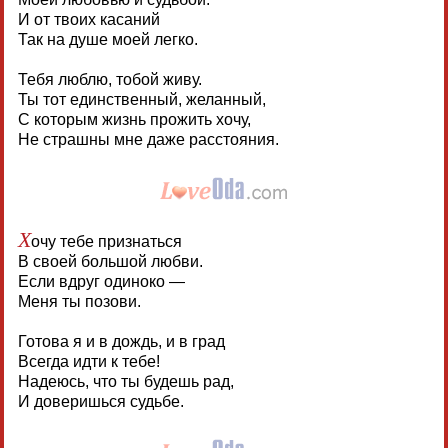
И от твоих касаний
Так на душе моей легко.
Тебя люблю, тобой живу.
Ты тот единственный, желанный,
С которым жизнь прожить хочу,
Не страшны мне даже расстояния.
Х
очу тебе признаться
В своей большой любви.
Если вдруг одиноко —
Меня ты позови.
Готова я и в дождь, и в град
Всегда идти к тебе!
Надеюсь, что ты будешь рад,
И доверишься судьбе.