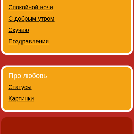
Спокойной ночи
С добрым утром
Скучаю
Поздравления
Про любовь
Статусы
Картинки