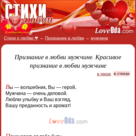
Стихи о любви ❤
→
Признание в любви
→
мужчине
Признание в любви мужчине. Красивое
признание в любви мужчине
в прозе
,
в стихах
В
ы — волшебник, Вы — герой,
Мужчина — очень деловой.
Люблю улыбку и Ваш взгляд,
Вашу преданность и аромат!
П