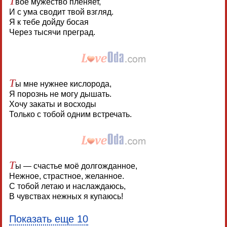
воё мужество пленяет,
И с ума сводит твой взгляд.
Я к тебе дойду босая
Через тысячи преград.
Т
ы мне нужнее кислорода,
Я порознь не могу дышать.
Хочу закаты и восходы
Только с тобой одним встречать.
Т
ы — счастье моё долгожданное,
Нежное, страстное, желанное.
С тобой летаю и наслаждаюсь,
В чувствах нежных я купаюсь!
Показать еще 10