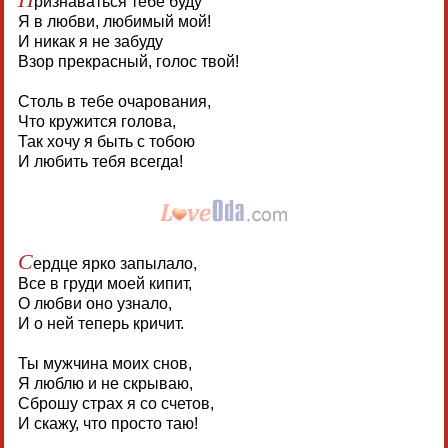
ризнаваться тебе буду
Я в любви, любимый мой!
И никак я не забуду
Взор прекрасный, голос твой!
Столь в тебе очарования,
Что кружится голова,
Так хочу я быть с тобою
И любить тебя всегда!
С
ердце ярко запылало,
Все в груди моей кипит,
О любви оно узнало,
И о ней теперь кричит.
Ты мужчина моих снов,
Я люблю и не скрываю,
Сброшу страх я со счетов,
И скажу, что просто таю!