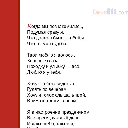
К
огда мы познакомились,
Подумал сразу я,
Что должен быть с тобой я,
Что ты моя судьба.
Твои люблю я волосы,
Зеленые глаза,
Походку и улыбку — все
Люблю я у тебя.
Хочу с тобою видеться,
Гулять по вечерам.
Хочу я голос слышать твой,
Внимать твоим словам.
Я в настроении праздничном
Все время, каждый день.
И даже небо, кажется,