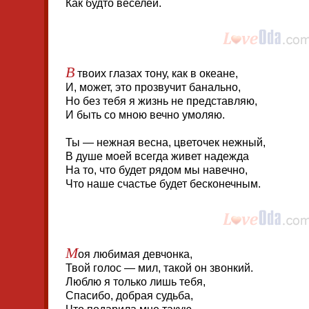
Как будто веселей.
В
твоих глазах тону, как в океане,
И, может, это прозвучит банально,
Но без тебя я жизнь не представляю,
И быть со мною вечно умоляю.
Ты — нежная весна, цветочек нежный,
В душе моей всегда живет надежда
На то, что будет рядом мы навечно,
Что наше счастье будет бесконечным.
М
оя любимая девчонка,
Твой голос — мил, такой он звонкий.
Люблю я только лишь тебя,
Спасибо, добрая судьба,