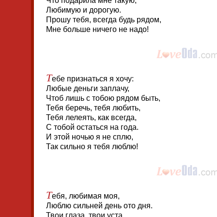
Что подарила мне такую,
Любимую и дорогую.
Прошу тебя, всегда будь рядом,
Мне больше ничего не надо!
Т
ебе признаться я хочу:
Любые деньги заплачу,
Чтоб лишь с тобою рядом быть,
Тебя беречь, тебя любить,
Тебя лелеять, как всегда,
С тобой остаться на года.
И этой ночью я не сплю,
Так сильно я тебя люблю!
Т
ебя, любимая моя,
Люблю сильней день ото дня.
Твои глаза, твои уста