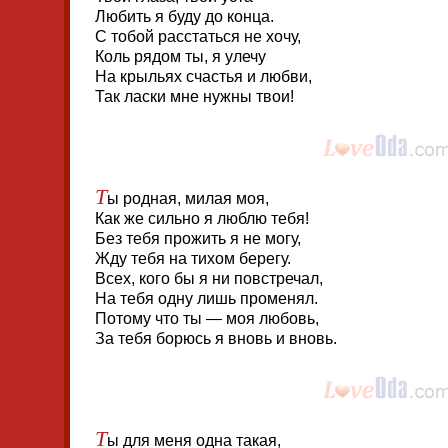
Любить я буду до конца.
С тобой расстаться не хочу,
Коль рядом ты, я улечу
На крыльях счастья и любви,
Так ласки мне нужны твои!
Т
ы родная, милая моя,
Как же сильно я люблю тебя!
Без тебя прожить я не могу,
Жду тебя на тихом берегу.
Всех, кого бы я ни повстречал,
На тебя одну лишь променял.
Потому что ты — моя любовь,
За тебя борюсь я вновь и вновь.
Т
ы для меня одна такая,