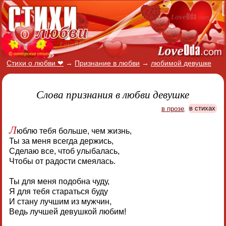
Стихи о любви ❤
→
Признание в любви
→
любимой девушке
Слова признания в любви девушке
в прозе
,
в стихах
Л
юблю тебя больше, чем жизнь,
Ты за меня всегда держись,
Сделаю все, чтоб улыбалась,
Чтобы от радости смеялась.
Ты для меня подобна чуду,
Я для тебя стараться буду
И стану лучшим из мужчин,
Ведь лучшей девушкой любим!