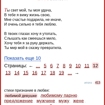
Т
ы свет мой, ты моя удача,
В тебе я вижу жизнь свою,
Мне счастье подарила, не иначе,
И очень сильно я тебя люблю.
В твоих глазах хочу я утопать,
Слышать как смеешься мило,
Хочу тебя я за руку держать,
Ты мир мой в сказку превратила.
Показать еще 10
Страницы: ←
...
5
6
7
8
9
10
11
12
13
14
15
16
17
18
19
...
→
итого :
413
стихи признание в любви:
любимому парню
любимой девушке
,
,
предложение
мужчине
мужу
жене
,
,
,
,