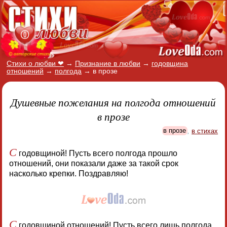
Стихи о любви ❤
→
Признание в любви
→
годовщина
отношений
→
полгода
→
в прозе
Душевные пожелания на полгода отношений
в прозе
в прозе
,
в стихах
С
годовщиной! Пусть всего полгода прошло
отношений, они показали даже за такой срок
насколько крепки. Поздравляю!
С
годовщиной отношений! Пусть всего лишь полгода