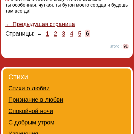
ты особенная, чуткая, ты бутон моего сердца и будешь
там всегда!
← Предыдущая страница
Страницы: ←
1
2
3
4
5
6
итого :
91
Стихи
Стихи о любви
Признание в любви
Спокойной ночи
С добрым утром
Извинения