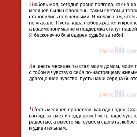
Л
юбовь моя, сегодня ровно полгода, как наша
месяцев были наполнены таким светом и тепл
становились волшебными. Я желаю нам, чтобы
не угасало. Пусть наша любовь растет и крепн
а взаимопонимание и поддержка станут нашей
Я бесконечно благодарен судьбе за тебя!
З
а шесть месяцев ты стал моим домом, моим 
с тобой я чувствую себя по-настоящему живым
драгоценное чувство, пусть наши сердца бьютс
Ш
есть месяцев пролетели, как один вдох. С
взгляд, за смех и поддержку. Пусть наше чувст
радостью, а вместе мы сумеем сделать любое
и удивительным.