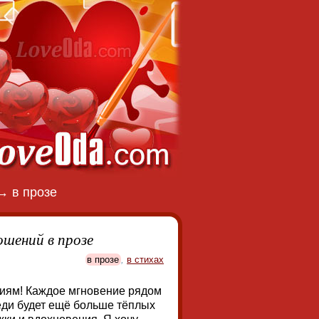
→
в прозе
шений в прозе
в прозе
,
в стихах
иям! Каждое мгновение рядом
еди будет ещё больше тёплых