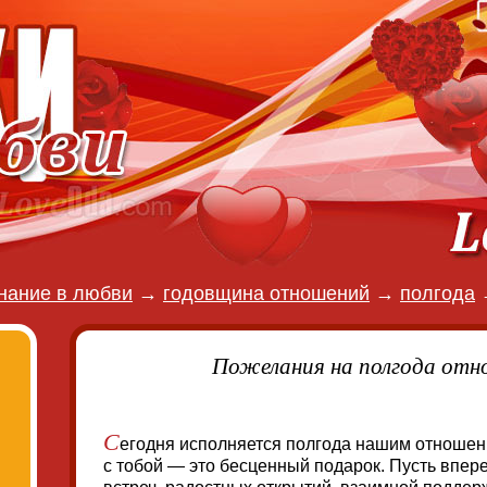
нание в любви
→
годовщина отношений
→
полгода
Пожелания на полгода отно
С
егодня исполняется полгода нашим отношен
с тобой — это бесценный подарок. Пусть впер