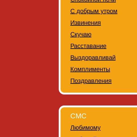
С добрым утром
Извинения
Скучаю
Расставание
Выздоравливай
Комплименты
Поздравления
СМС
Любимому