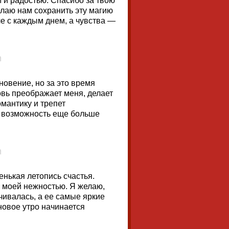
 и радостью. Спасибо за твою
лаю нам сохранить эту магию
че с каждым днем, а чувства —
новение, но за это время
овь преображает меня, делает
мантику и трепет
т возможность еще больше
енькая летопись счастья.
 моей нежностью. Я желаю,
чивалась, а ее самые яркие
новое утро начинается