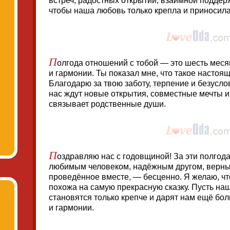
встреч, радостных открытий, взаимной поддерж
чтобы наша любовь только крепла и приносила
П
олгода отношений с тобой — это шесть меся
и гармонии. Ты показал мне, что такое настоящ
Благодарю за твою заботу, терпение и безусл
нас ждут новые открытия, совместные мечты и 
связывает родственные души.
П
оздравляю нас с годовщиной! За эти полгода
любимым человеком, надёжным другом, верны
проведённое вместе, — бесценно. Я желаю, ч
похожа на самую прекрасную сказку. Пусть на
становятся только крепче и дарят нам ещё бол
и гармонии.