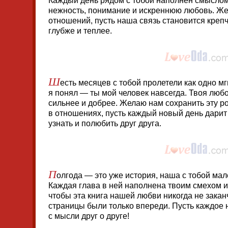
Каждый день рядом с тобой наполнен смыслом
нежность, понимание и искреннюю любовь. Же
отношений, пусть наша связь становится креп
глубже и теплее.
Ш
есть месяцев с тобой пролетели как одно мг
я понял — ты мой человек навсегда. Твоя люб
сильнее и добрее. Желаю нам сохранить эту ро
в отношениях, пусть каждый новый день дари
узнать и полюбить друг друга.
П
олгода — это уже история, наша с тобой мал
Каждая глава в ней наполнена твоим смехом и
чтобы эта книга нашей любви никогда не закан
страницы были только впереди. Пусть каждое 
с мысли друг о друге!