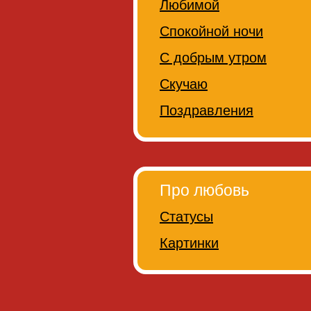
Любимой
Спокойной ночи
С добрым утром
Скучаю
Поздравления
Про любовь
Статусы
Картинки