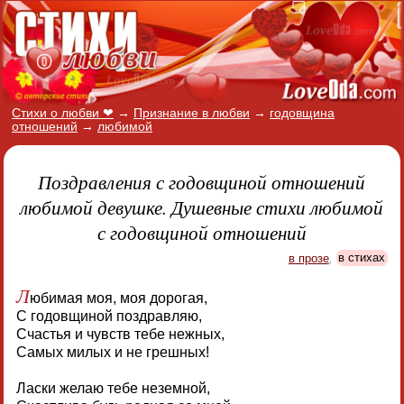
Стихи о любви ❤
→
Признание в любви
→
годовщина
отношений
→
любимой
Поздравления с годовщиной отношений
любимой девушке. Душевные стихи любимой
с годовщиной отношений
в прозе
,
в стихах
Л
юбимая моя, моя дорогая,
С годовщиной поздравляю,
Счастья и чувств тебе нежных,
Самых милых и не грешных!
Ласки желаю тебе неземной,