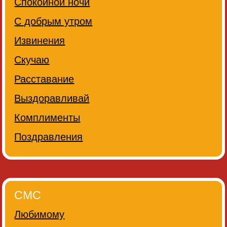
Спокойной ночи
С добрым утром
Извинения
Скучаю
Расставание
Выздоравливай
Комплименты
Поздравления
СМС
Любимому