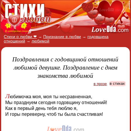
Стихи о любви ❤
→
Признание в любви
→
годовщина
отношений
→
любимой
Поздравления с годовщиной отношений
любимой девушке. Поздравление с днем
знакомства любимой
в прозе
,
в стихах
Л
юбимочка моя, моя ты несравненная,
Мы празднуем сегодня годовщину отношений!
Как в первый день тебя люблю я,
И горы переверну, чтоб ты была счастливая!