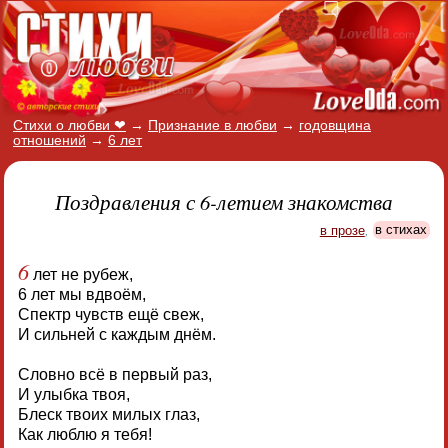
Стихи о любви ❤
→
Признание в любви
→
годовщина
отношений
→
6 лет
Поздравления с 6-летием знакомства
в прозе
,
в стихах
6
лет не рубеж,
6 лет мы вдвоём,
Спектр чувств ещё свеж,
И сильней с каждым днём.
Словно всё в первый раз,
И улыбка твоя,
Блеск твоих милых глаз,
Как люблю я тебя!