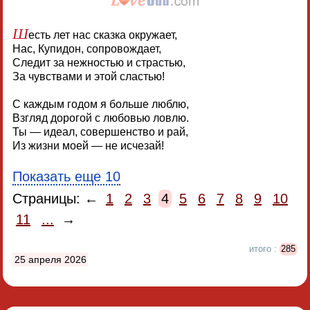
Ш
есть лет нас сказка окружает,
Нас, Купидон, сопровождает,
Следит за нежностью и страстью,
За чувствами и этой сластью!
С каждым годом я больше люблю,
Взгляд дорогой с любовью ловлю.
Ты — идеал, совершенство и рай,
Из жизни моей — не исчезай!
Показать еще 10
Страницы: ←
1
2
3
4
5
6
7
8
9
10
11
...
→
итого :
285
25 апреля 2026