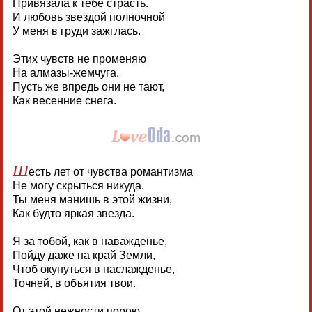
Привязала к тебе страсть.
И любовь звездой полночной
У меня в груди зажглась.
Этих чувств не променяю
На алмазы-жемчуга.
Пусть же впредь они не тают,
Как весенние снега.
Ш
есть лет от чувства романтизма
Не могу скрыться никуда.
Ты меня манишь в этой жизни,
Как будто яркая звезда.
Я за тобой, как в наважденье,
Пойду даже на край Земли,
Чтоб окунуться в наслажденье,
Точней, в объятия твои.
От этой нежности порою