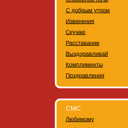
С добрым утром
Извинения
Скучаю
Расставание
Выздоравливай
Комплименты
Поздравления
СМС
Любимому