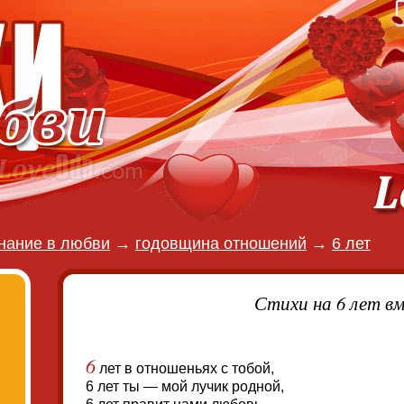
нание в любви
→
годовщина отношений
→
6 лет
Стихи на 6 лет в
6
лет в отношеньях с тобой,
6 лет ты — мой лучик родной,