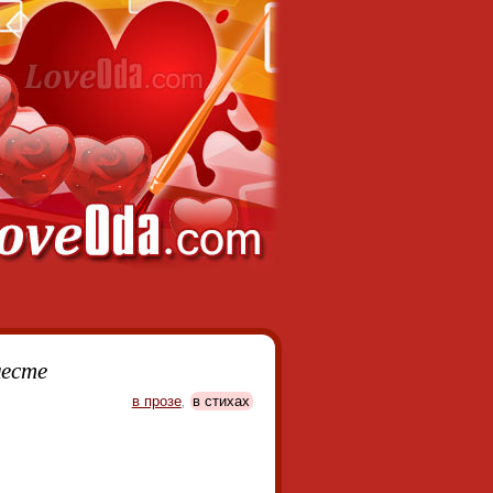
месте
в прозе
,
в стихах