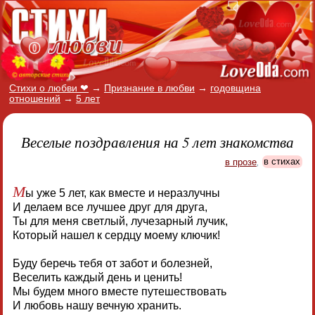
Стихи о любви ❤
→
Признание в любви
→
годовщина
отношений
→
5 лет
Веселые поздравления на 5 лет знакомства
в прозе
,
в стихах
М
ы уже 5 лет, как вместе и неразлучны
И делаем все лучшее друг для друга,
Ты для меня светлый, лучезарный лучик,
Который нашел к сердцу моему ключик!
Буду беречь тебя от забот и болезней,
Веселить каждый день и ценить!
Мы будем много вместе путешествовать
И любовь нашу вечную хранить.