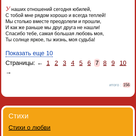
У
наших отношений сегодня юбилей,
С тобой мне рядом хорошо и всегда теплей!
Мы столько вместе преодолели и прошли,
И как же раньше мы друг друга не нашли!
Спасибо тебе, самая большая любовь моя,
Ты солнце яркое, ты жизнь, моя судьба!
Показать еще 10
Страницы: ←
1
2
3
4
5
6
7
8
9
10
→
итого :
156
Стихи
Стихи о любви