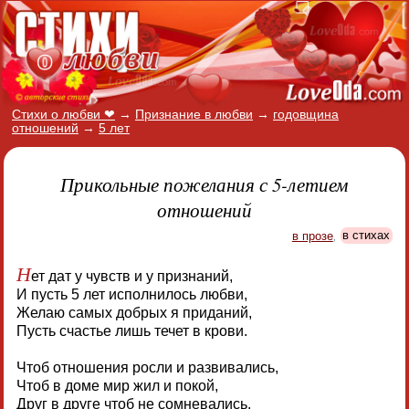
Стихи о любви ❤
→
Признание в любви
→
годовщина
отношений
→
5 лет
Прикольные пожелания с 5-летием
отношений
в прозе
,
в стихах
Н
ет дат у чувств и у признаний,
И пусть 5 лет исполнилось любви,
Желаю самых добрых я приданий,
Пусть счастье лишь течет в крови.
Чтоб отношения росли и развивались,
Чтоб в доме мир жил и покой,
Друг в друге чтоб не сомневались,