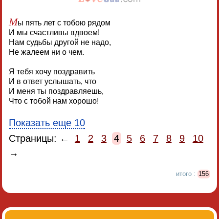
М
ы пять лет с тобою рядом
И мы счастливы вдвоем!
Нам судьбы другой не надо,
Не жалеем ни о чем.
Я тебя хочу поздравить
И в ответ услышать, что
И меня ты поздравляешь,
Что с тобой нам хорошо!
Показать еще 10
Страницы: ←
1
2
3
4
5
6
7
8
9
10
→
итого :
156