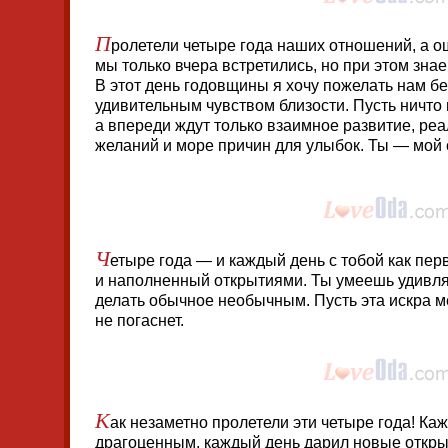
П
ролетели четыре года наших отношений, а о
мы только вчера встретились, но при этом знае
В этот день годовщины я хочу пожелать нам б
удивительным чувством близости. Пусть ничто
а впереди ждут только взаимное развитие, ре
желаний и море причин для улыбок. Ты — мой
Ч
етыре года — и каждый день с тобой как пе
и наполненный открытиями. Ты умеешь удивля
делать обычное необычным. Пусть эта искра м
не погаснет.
К
ак незаметно пролетели эти четыре года! Ка
драгоценным, каждый день дарил новые откры