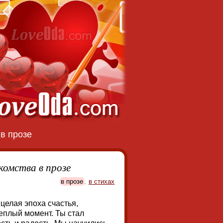
→
в прозе
комства в прозе
в прозе
,
в стихах
целая эпоха счастья,
теплый момент. Ты стал