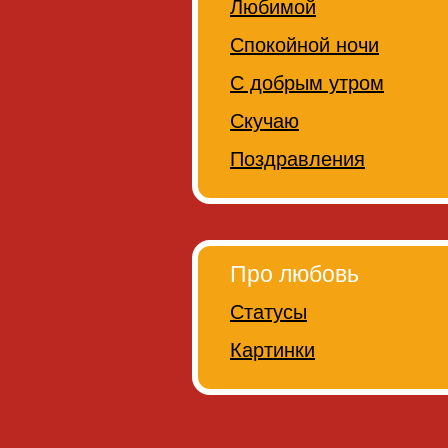
Любимой
Спокойной ночи
С добрым утром
Скучаю
Поздравления
Про любовь
Статусы
Картинки