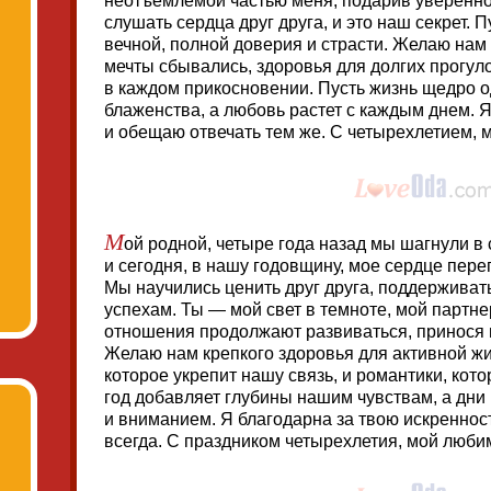
неотъемлемой частью меня, подарив уверенно
слушать сердца друг друга, и это наш секрет. 
вечной, полной доверия и страсти. Желаю нам
мечты сбывались, здоровья для долгих прогул
в каждом прикосновении. Пусть жизнь щедро 
блаженства, а любовь растет с каждым днем. 
и обещаю отвечать тем же. С четырехлетием, 
М
ой родной, четыре года назад мы шагнули в
и сегодня, в нашу годовщину, мое сердце пере
Мы научились ценить друг друга, поддерживать
успехам. Ты — мой свет в темноте, мой партне
отношения продолжают развиваться, принося 
Желаю нам крепкого здоровья для активной жи
которое укрепит нашу связь, и романтики, кото
год добавляет глубины нашим чувствам, а дни
и вниманием. Я благодарна за твою искренно
всегда. С праздником четырехлетия, мой люби