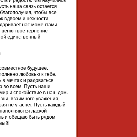
сть и радость. Мы научились
Пусть наша связь остается
 благополучия, чтобы все
ок вдвоем и нежности
одаривает нас моментами
Я ценю твое терпение
мой единственный!
 совместное будущее,
полнено любовью к тебе.
 в мечтах и радоваться
р во всем. Пусть наши
мир и спокойствие в наш дом.
зни, взаимного уважения,
рая не угаснет. Пусть каждый
 наполняются лаской
сть и обещаю быть рядом
мый!