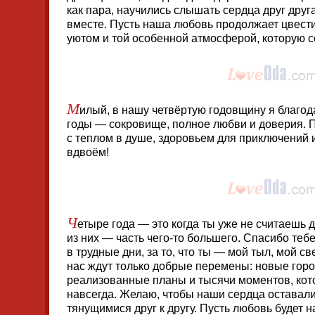
как пара, научились слышать сердца друг друг
вместе. Пусть наша любовь продолжает цвести
уютом и той особенной атмосферой, которую с
М
илый, в нашу четвёртую годовщину я благода
годы — сокровище, полное любви и доверия. П
с теплом в душе, здоровьем для приключений 
вдвоём!
Ч
етыре года — это когда ты уже не считаешь 
из них — часть чего-то большего. Спасибо тебе
в трудные дни, за то, что ты — мой тыл, мой св
нас ждут только добрые перемены: новые горо
реализованные планы и тысячи моментов, кот
навсегда. Желаю, чтобы наши сердца оставали
тянущимися друг к другу. Пусть любовь будет