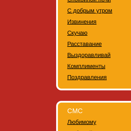
С добрым утром
Извинения
Скучаю
Расставание
Выздоравливай
Комплименты
Поздравления
СМС
Любимому