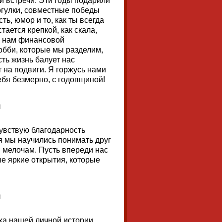
й встречи. Эти годы подарили
огулки, совместные победы
ь, юмор и то, как ты всегда
ается крепкой, как скала,
ю нам финансовой
обби, которые мы разделим,
ть жизнь балует нас
 на подвиги. Я горжусь нами
ебя безмерно, с годовщиной!
чувствую благодарность
я мы научились понимать друг
я мелочам. Пусть впереди нас
ые яркие открытия, которые
оха нашей личной истории,