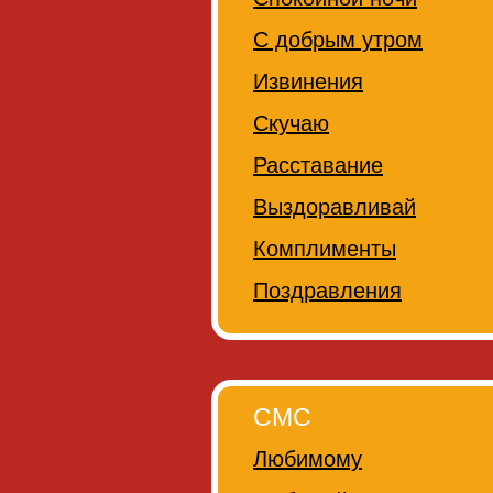
С добрым утром
Извинения
Скучаю
Расставание
Выздоравливай
Комплименты
Поздравления
СМС
Любимому