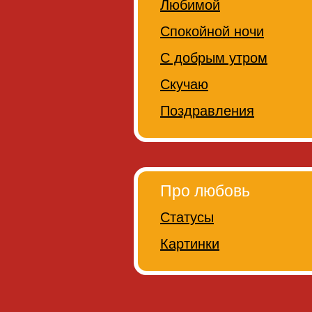
Любимой
Спокойной ночи
С добрым утром
Скучаю
Поздравления
Про любовь
Статусы
Картинки