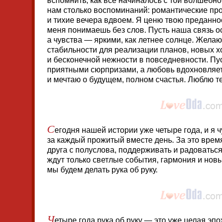
вспомнить, как все начиналось с той волшебно
нам столько воспоминаний: романтические пр
и тихие вечера вдвоем. Я ценю твою преданност
меня понимаешь без слов. Пусть наша связь ост
а чувства — яркими, как летнее солнце. Жела
стабильности для реализации планов, новых х
и бесконечной нежности в повседневности. Пус
приятными сюрпризами, а любовь вдохновляет
и мечтаю о будущем, полном счастья. Люблю т
С
егодня нашей истории уже четыре года, и я 
за каждый прожитый вместе день. За это врем
друга с полуслова, поддерживать и радоватьс
ждут только светлые события, гармония и нов
мы будем делать рука об руку.
Ч
етыре года рука об руку — это уже целая эп