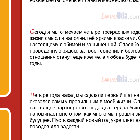
новые мечты, смелые планы и множество счас
С
егодня мы отмечаем четыре прекрасных год
жизни смысл и наполнил её яркими красками. С
настоящему любимой и защищённой. Спасибо 
проведённую рядом, за твоё терпение и безгр
отношения станут ещё крепче, а любовь будет
годы.
Ч
етыре года назад мы сделали первый шаг навс
оказался самым правильным в моей жизни. С т
настоящее партнёрство, когда два сердца бью
напоминает мне о том, как много мы прошли в
будущее. Пусть каждый новый год укрепляет н
поводов для радости.