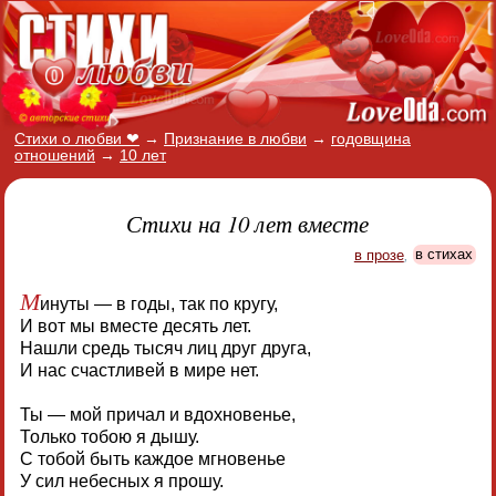
Стихи о любви ❤
→
Признание в любви
→
годовщина
отношений
→
10 лет
Стихи на 10 лет вместе
в прозе
,
в стихах
М
инуты — в годы, так по кругу,
И вот мы вместе десять лет.
Нашли средь тысяч лиц друг друга,
И нас счастливей в мире нет.
Ты — мой причал и вдохновенье,
Только тобою я дышу.
С тобой быть каждое мгновенье
У сил небесных я прошу.