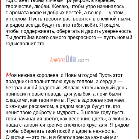
год станет твоим личным триумфом: в карьере,
творчестве, любви. Желаю, чтобы утро начиналось
с аромата кофе и добрых вестей, а вечер — уютом
и теплом. Пусть тревоги растворятся в снежной пыли,
а рядом всегда будут те, кто тебя любит. Я рядом,
чтобы поддерживать, оберегать и дарить уверенность.
Ты достойна всего самого прекрасного — пусть новый
год исполнит это!
М
оя нежная королева, с Новым годом! Пусть этот
праздник наполнит твою душу теплом, а сердце —
безграничной радостью. Желаю, чтобы каждый день
приносил новые поводы для улыбок, а ночи были
сладкими, как твои мечты. Пусть здоровье крепчает
с каждым рассветом, а рядом всегда будут те, кто
ценит твою доброту и мудрость. В новом году пусть
твои начинания цветут, как весенние цветы, а любовь
наша становится крепче снежного хрусталя. Я рядом,
чтобы оберегать твой покой и дарить нежность.
Счастье — это ты, и я благодарен за каждый миг