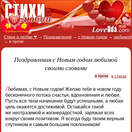
Стихи о любви ❤
→
Поздравления
→
с Новым годом
→
любимой
→
в прозе
Поздравления с Новым годом любимой
своими словами
в прозе
,
в стихах
Л
юбимая, с Новым годом! Желаю тебе в новом году
бесконечного потока счастья, вдохновения и любви.
Пусть все твои начинания будут успешными, а любая
цель окажется достижимой. Оставайся такой
же неотразимой и жизнерадостной, заряжая всех
вокруг своим позитивом. Я всегда буду твоим верным
спутником и самым большим поклонником!