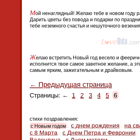
М
ой ненаглядный! Желаю тебе в новом году р
Дарить цветы без повода и подарки по праздни
тебе неземного счастья и нешуточного везени
Ж
елаю встретить Новый год весело и фееричн
исполнится твое самое заветное желание, а эт
самым ярким, зажигательным и драйвовым.
← Предыдущая страница
Страницы: ←
1
2
3
4
5
6
стихи поздравления:
с днем рождения
на с
с Новым годом
,
,
с 8 Марта
с Днем Петра и Февронии
,
,
Валентина
с Днем матери