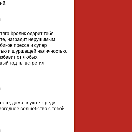
ий.
тяга Кролик одарит тебя
сте, наградит нерушимым
биков пресса и супер
стью и шуршащей наличностью,
избавит от любых
вый год ты встретил
сте, дома, в уюте, среди
овогоднее волшебство с тобой