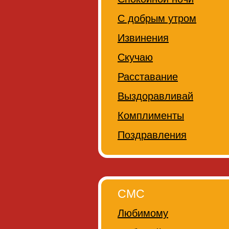
С добрым утром
Извинения
Скучаю
Расставание
Выздоравливай
Комплименты
Поздравления
СМС
Любимому