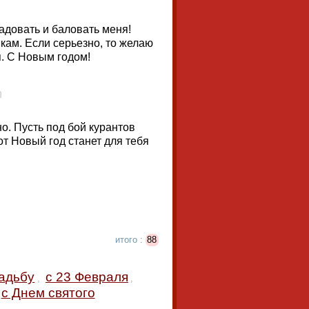
адовать и баловать меня!
кам. Если серьезно, то желаю
я. С Новым годом!
о. Пусть под бой курантов
от Новый год станет для тебя
итого :
88
вадьбу
с 23 Февраля
,
,
с Днем святого