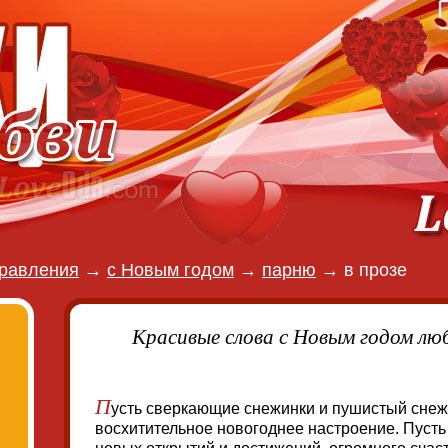
равления
→
с Новым годом
→
парню
→
в прозе
Красивые слова с Новым годом лю
П
усть сверкающие снежинки и пушистый снеж
восхитительное новогоднее настроение. Пусть 