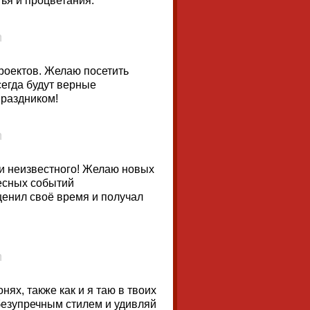
ья и процветания.
роектов. Желаю посетить
сегда будут верные
праздником!
о и неизвестного! Желаю новых
ресных событий
ценил своё время и получал
нях, также как и я таю в твоих
безупречным стилем и удивляй