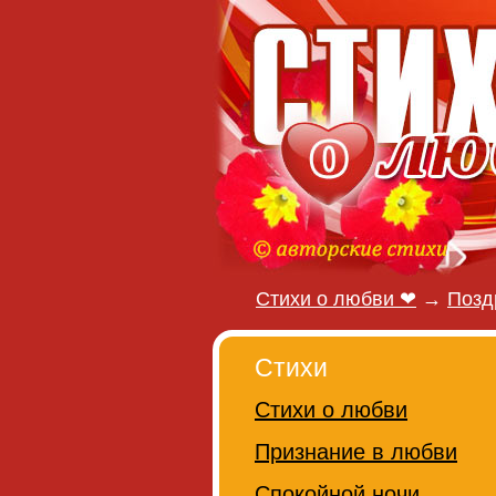
Стихи о любви ❤
→
Позд
Стихи
Стихи о любви
Признание в любви
Спокойной ночи