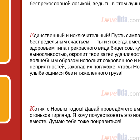
беспрекословной логикой, ведь ты в этом лучш
Е
динственный и исключительный! Пусть симпа
беспредельным счастьем — ты и я всегда вме
здоровьем типа прекрасного вида бицепсов, ку
выносливостью, окропит твои затеи удачливо
волшебным образом исполнит сокровенное и 
неприятностей, закопав их поглубже, чтобы Но
улыбающимся без и тяжеленного груза!
К
отик, с Новым годом! Давай проведём его вме
огоньков гирлянд. Я хочу почувствовать это н
вместе. Думаю тебе тоже понравиться!