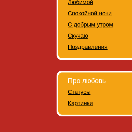
Любимой
Спокойной ночи
С добрым утром
Скучаю
Поздравления
Про любовь
Статусы
Картинки