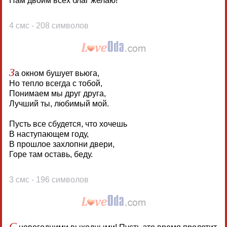
Нам двоим всех благ желаю!
4 смс - 208 символов
З
а окном бушует вьюга,
Но тепло всегда с тобой,
Понимаем мы друг друга,
Лучший ты, любимый мой.
Пусть все сбудется, что хочешь
В наступающем году,
В прошлое захлопни двери,
Горе там оставь, беду.
3 смс - 196 символов
С