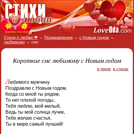
Стихи о любви ❤
→
Поздравления
→
с Новым годом
→
любимому
→
смс
Короткие смс любимому с Новым годом
в прозе
,
в стихах
Л
юбимого мужчину
Поздравлю с Новым годом,
Когда со мной ты рядом,
То нет плохой погоды,
Тебя люблю, мой милый,
Ведь ты мой солнца лучик,
Тебе желаю счастья,
Ты в мире самый лучший!