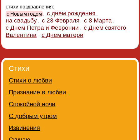
стихи поздравления:
с днем рождения
с Новым годом
,
,
на свадьбу
с 23 Февраля
с 8 Марта
,
,
,
с Днем Петра и Февронии
с Днем святого
,
Валентина
с Днем матери
,
Стихи
Стихи о любви
Признание в любви
Спокойной ночи
С добрым утром
Извинения
Скучаю