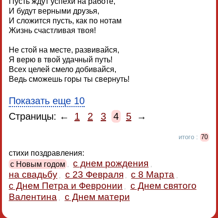
Пусть ждут успехи на работе,
И будут верными друзья,
И сложится пусть, как по нотам
Жизнь счастливая твоя!
Не стой на месте, развивайся,
Я верю в твой удачный путь!
Всех целей смело добивайся,
Ведь сможешь горы ты свернуть!
Показать еще 10
Страницы: ←
1
2
3
4
5
→
итого :
70
стихи поздравления:
с днем рождения
с Новым годом
,
,
на свадьбу
с 23 Февраля
с 8 Марта
,
,
,
с Днем Петра и Февронии
с Днем святого
,
Валентина
с Днем матери
,