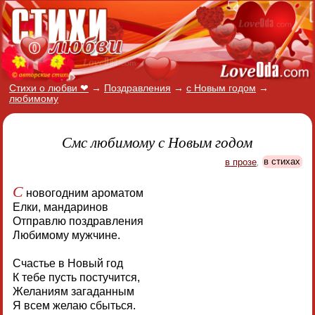
Стихи о любви ❤
→
Поздравления
→
с Новым годом
→
любимому
Смс любимому с Новым годом
в прозе
,
в стихах
С
новогодним ароматом
Елки, мандаринов
Отправлю поздравления
Любимому мужчине.
Счастье в Новый год
К тебе пусть постучится,
Желаниям загаданным
Я всем желаю сбыться.