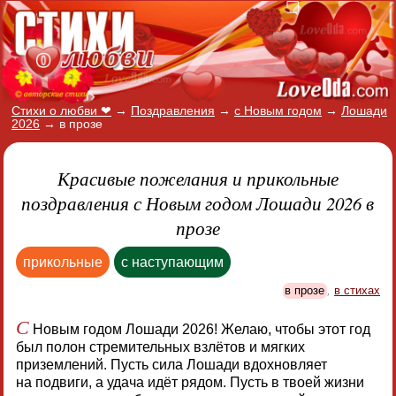
Стихи о любви ❤
→
Поздравления
→
с Новым годом
→
Лошади
2026
→
в прозе
Красивые пожелания и прикольные
поздравления с Новым годом Лошади 2026 в
прозе
прикольные
с наступающим
в прозе
,
в стихах
С
Новым годом Лошади 2026! Желаю, чтобы этот год
был полон стремительных взлётов и мягких
приземлений. Пусть сила Лошади вдохновляет
на подвиги, а удача идёт рядом. Пусть в твоей жизни