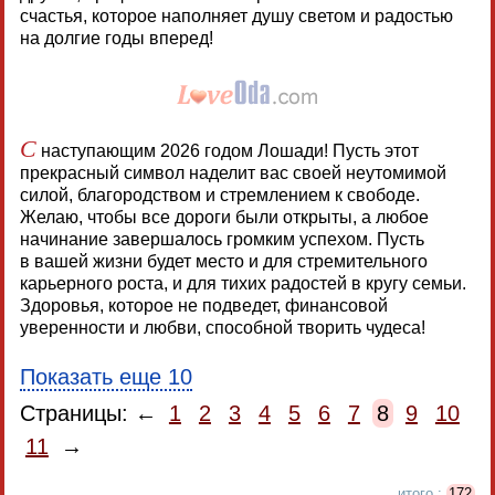
счастья, которое наполняет душу светом и радостью
на долгие годы вперед!
С
наступающим 2026 годом Лошади! Пусть этот
прекрасный символ наделит вас своей неутомимой
силой, благородством и стремлением к свободе.
Желаю, чтобы все дороги были открыты, а любое
начинание завершалось громким успехом. Пусть
в вашей жизни будет место и для стремительного
карьерного роста, и для тихих радостей в кругу семьи.
Здоровья, которое не подведет, финансовой
уверенности и любви, способной творить чудеса!
Показать еще 10
Страницы: ←
1
2
3
4
5
6
7
8
9
10
11
→
итого :
172