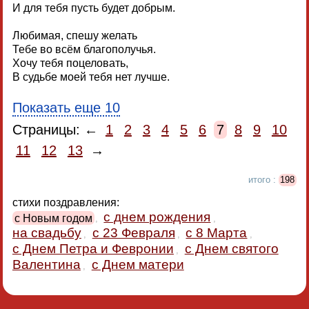
И для тебя пусть будет добрым.
Любимая, спешу желать
Тебе во всём благополучья.
Хочу тебя поцеловать,
В судьбе моей тебя нет лучше.
Показать еще 10
Страницы: ←
1
2
3
4
5
6
7
8
9
10
11
12
13
→
итого :
198
стихи поздравления:
с днем рождения
с Новым годом
,
,
на свадьбу
с 23 Февраля
с 8 Марта
,
,
,
с Днем Петра и Февронии
с Днем святого
,
Валентина
с Днем матери
,