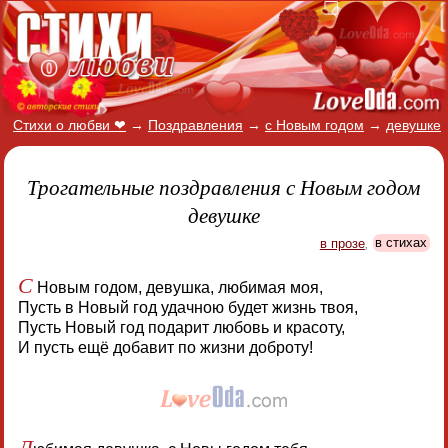
Стихи о любви ❤
→
Поздравления
→
с Новым годом
→
девушке
Трогательные поздравления с Новым годом
девушке
в прозе
,
в стихах
С
Новым годом, девушка, любимая моя,
Пусть в Новый год удачною будет жизнь твоя,
Пусть Новый год подарит любовь и красоту,
И пусть ещё добавит по жизни доброту!
Л