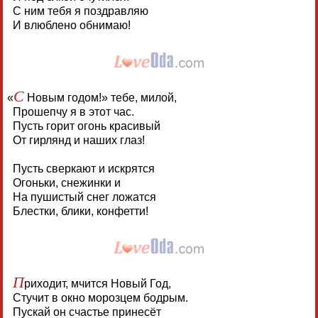
С ним тебя я поздравляю
И влюблено обнимаю!
С
«
Новым годом!» тебе, милой,
Прошепчу я в этот час.
Пусть горит огонь красивый
От гирлянд и наших глаз!
Пусть сверкают и искрятся
Огоньки, снежинки и
На пушистый снег ложатся
Блестки, блики, конфетти!
П
риходит, мчится Новый Год,
Стучит в окно морозцем бодрым.
Пускай он счастье принесёт