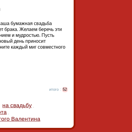
Ваша бумажная свадьба
ет брака. Желаем беречь эти
нием и мудростью. Пусть
 новый день приносит
ените каждый миг совместного
итого :
52
на свадьбу
,
рта
,
того Валентина