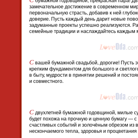
бумажной годовщиной, прекрасная пара! Два
замечательное достижение в современном ми
первоначальную страсть, добавив к ней глубо
доверие. Пусть каждый день дарит новые пово
задуманные проекты успешно реализуются. Ра
семейные традиции и наслаждайтесь каждым 
С
вашей бумажной свадьбой, дорогие! Пусть э
крепким фундаментом для большого и светлог
в быту, мудрости в принятии решений и постоян
и совместного.
С
двухлетней бумажной годовщиной, милые су
будет похожа на прочную и ценную бумагу — 
счастливых событий и золочёным обрезом из 
нескончаемого тепла, здоровья и процветания