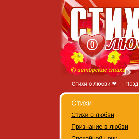
Стихи о любви ❤
→
Позд
Стихи
Стихи о любви
Признание в любви
Спокойной ночи