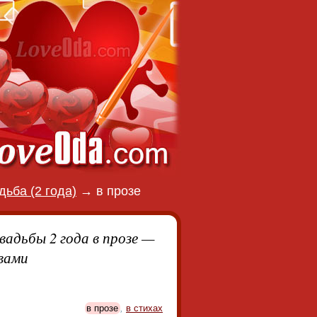
ьба (2 года)
→
в прозе
вадьбы 2 года в прозе —
вами
в прозе
,
в стихах