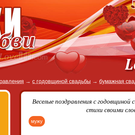
равления
→
с годовщиной свадьбы
→
бумажная свад
Веселые поздравления с годовщиной с
стихи своими сло
мужу