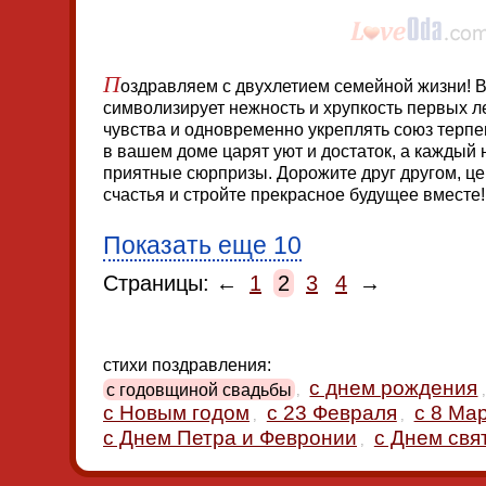
П
оздравляем с двухлетием семейной жизни! 
символизирует нежность и хрупкость первых л
чувства и одновременно укреплять союз терпе
в вашем доме царят уют и достаток, а каждый
приятные сюрпризы. Дорожите друг другом, ц
счастья и стройте прекрасное будущее вместе!
Показать еще 10
Страницы: ←
1
2
3
4
→
стихи поздравления:
с днем рождения
с годовщиной свадьбы
,
,
с Новым годом
с 23 Февраля
с 8 Ма
,
,
с Днем Петра и Февронии
с Днем свя
,