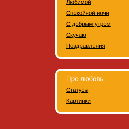
Любимой
Спокойной ночи
С добрым утром
Скучаю
Поздравления
Про любовь
Статусы
Картинки