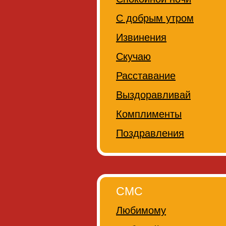
С добрым утром
Извинения
Скучаю
Расставание
Выздоравливай
Комплименты
Поздравления
СМС
Любимому