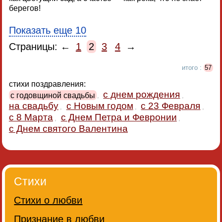
берегов!
Показать еще 10
Страницы: ←
1
2
3
4
→
итого :
57
стихи поздравления:
с днем рождения
с годовщиной свадьбы
,
,
на свадьбу
с Новым годом
с 23 Февраля
,
,
,
с 8 Марта
с Днем Петра и Февронии
,
,
с Днем святого Валентина
Стихи
Стихи о любви
Признание в любви