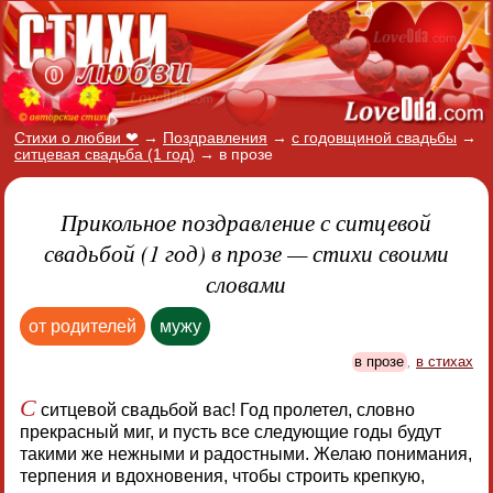
Стихи о любви ❤
→
Поздравления
→
с годовщиной свадьбы
→
ситцевая свадьба (1 год)
→
в прозе
Прикольное поздравление с ситцевой
свадьбой (1 год) в прозе — стихи своими
словами
от родителей
мужу
в прозе
,
в стихах
С
ситцевой свадьбой вас! Год пролетел, словно
прекрасный миг, и пусть все следующие годы будут
такими же нежными и радостными. Желаю понимания,
терпения и вдохновения, чтобы строить крепкую,