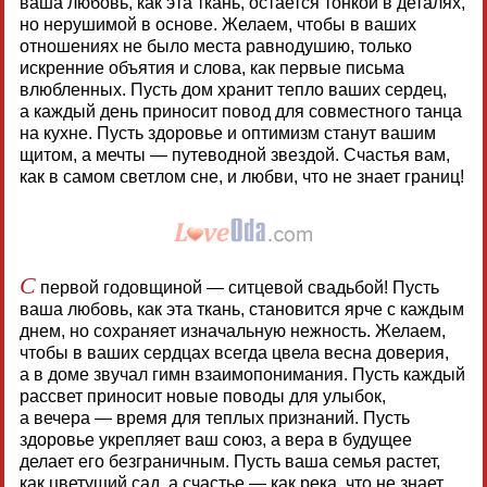
ваша любовь, как эта ткань, остается тонкой в деталях,
но нерушимой в основе. Желаем, чтобы в ваших
отношениях не было места равнодушию, только
искренние объятия и слова, как первые письма
влюбленных. Пусть дом хранит тепло ваших сердец,
а каждый день приносит повод для совместного танца
на кухне. Пусть здоровье и оптимизм станут вашим
щитом, а мечты — путеводной звездой. Счастья вам,
как в самом светлом сне, и любви, что не знает границ!
С
первой годовщиной — ситцевой свадьбой! Пусть
ваша любовь, как эта ткань, становится ярче с каждым
днем, но сохраняет изначальную нежность. Желаем,
чтобы в ваших сердцах всегда цвела весна доверия,
а в доме звучал гимн взаимопонимания. Пусть каждый
рассвет приносит новые поводы для улыбок,
а вечера — время для теплых признаний. Пусть
здоровье укрепляет ваш союз, а вера в будущее
делает его безграничным. Пусть ваша семья растет,
как цветущий сад, а счастье — как река, что не знает