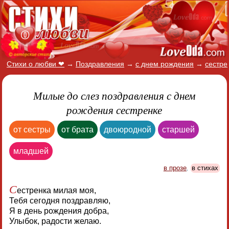
Стихи о любви ❤
→
Поздравления
→
с днем рождения
→
сестре
Милые до слез поздравления с днем
рождения сестренке
от сестры
от брата
двоюродной
старшей
младшей
в прозе
,
в стихах
С
естренка милая моя,
Тебя сегодня поздравляю,
Я в день рождения добра,
Улыбок, радости желаю.