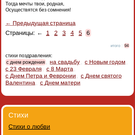
Тогда мечты твои, родная,
Осуществятся без сомнения!
← Предыдущая страница
Страницы: ←
1
2
3
4
5
6
итого :
94
стихи поздравления:
на свадьбу
с Новым годом
с днем рождения
,
,
,
с 23 Февраля
с 8 Марта
,
,
с Днем Петра и Февронии
с Днем святого
,
Валентина
с Днем матери
,
Стихи
Стихи о любви