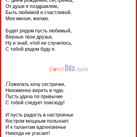
днем рождения, сестренка,
От души я поздравляю,
Быть любимой и счастливой,
Моя милая, желаю.
Будет рядом пусть любимый,
Верные твои друзья,
Ну и знай, чтоб не случилось,
С тобой рядом буду я.
П
ожелать хочу сестричке,
Неизменно верить в чудо.
Пусть удача по привычке
С тобой следует повсюду!
И пусть радость в настроенье
Костром мощным полыхает.
И к талантам вдохновенье
Никогда не угасает!