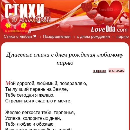
Стихи о любви ❤
→
Поздравления
→
с днем рождения
→
парню
Душевные стихи с днем рождения любимому
парню
в прозе
,
в стихах
М
ой дорогой, любимый, поздравляю,
Ты лучший парень на Земле,
Тебе сегодня я желаю,
Стремиться к счастью и мечте.
Желаю легкости тебе, терпенья,
Успеха, колоритных дней,
Тебя люблю и обожаю,
Всю жизнь мечтаю быть твоей!