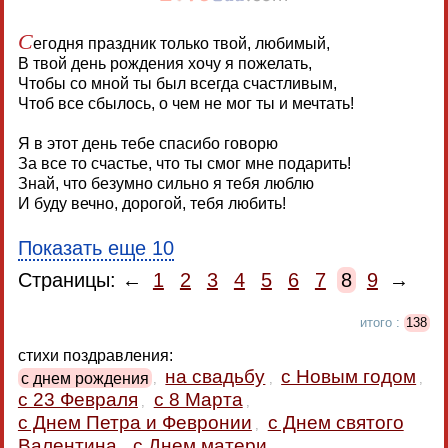
С
егодня праздник только твой, любимый,
В твой день рождения хочу я пожелать,
Чтобы со мной ты был всегда счастливым,
Чтоб все сбылось, о чем не мог ты и мечтать!
Я в этот день тебе спасибо говорю
За все то счастье, что ты смог мне подарить!
Знай, что безумно сильно я тебя люблю
И буду вечно, дорогой, тебя любить!
Показать еще 10
Страницы: ←
1
2
3
4
5
6
7
8
9
→
итого :
138
стихи поздравления:
на свадьбу
с Новым годом
с днем рождения
,
,
,
с 23 Февраля
с 8 Марта
,
,
с Днем Петра и Февронии
с Днем святого
,
Валентина
с Днем матери
,