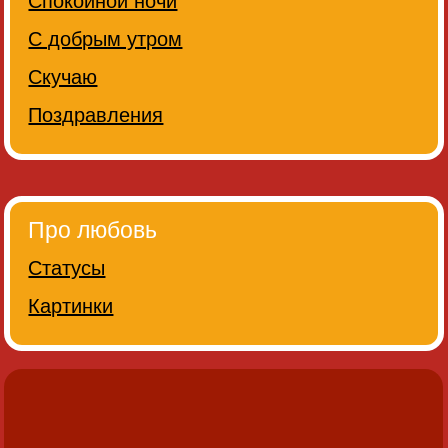
Спокойной ночи
С добрым утром
Скучаю
Поздравления
Про любовь
Статусы
Картинки