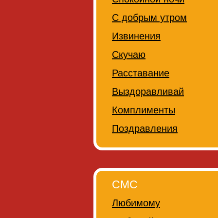
С добрым утром
Извинения
Скучаю
Расставание
Выздоравливай
Комплименты
Поздравления
СМС
Любимому