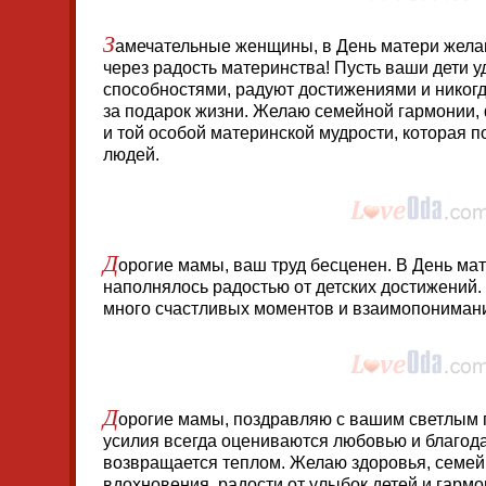
З
амечательные женщины, в День матери жела
через радость материнства! Пусть ваши дети 
способностями, радуют достижениями и никог
за подарок жизни. Желаю семейной гармонии,
и той особой материнской мудрости, которая п
людей.
Д
орогие мамы, ваш труд бесценен. В День ма
наполнялось радостью от детских достижений.
много счастливых моментов и взаимопониман
Д
орогие мамы, поздравляю с вашим светлым 
усилия всегда оцениваются любовью и благода
возвращается теплом. Желаю здоровья, семейн
вдохновения, радости от улыбок детей и гарм