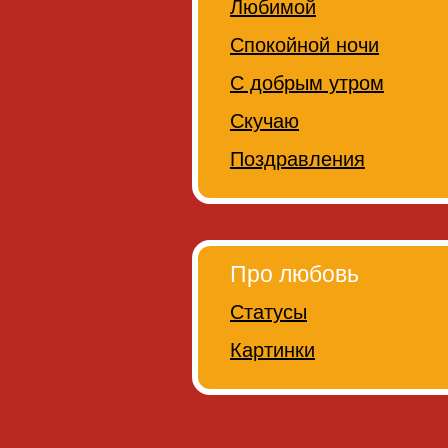
Любимой
Спокойной ночи
С добрым утром
Скучаю
Поздравления
Про любовь
Статусы
Картинки