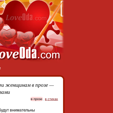
е
ри женщинам в прозе —
вами
в прозе
,
в стихах
будут внимательны