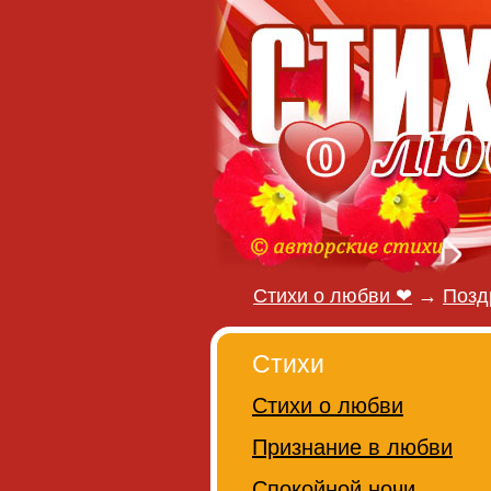
Стихи о любви ❤
→
Позд
Стихи
Стихи о любви
Признание в любви
Спокойной ночи