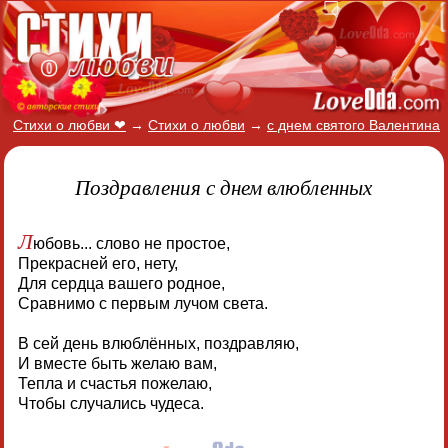
Стихи о любви ❤
→
Стихи о любви
→
с днем святого Валентина
Поздравления с днем влюбленных
Л
юбовь... слово не простое,
Прекрасней его, нету,
Для сердца вашего родное,
Сравнимо с первым лучом света.
В сей день влюблённых, поздравляю,
И вместе быть желаю вам,
Тепла и счастья пожелаю,
Чтобы случались чудеса.