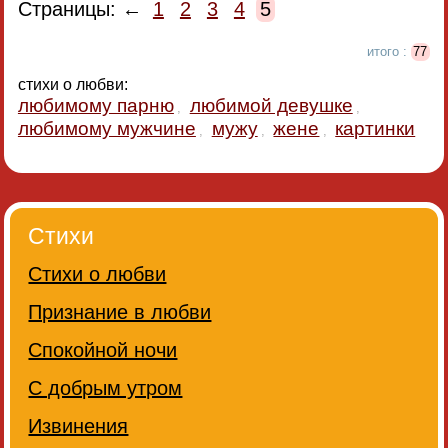
Страницы: ←
1
2
3
4
5
итого :
77
стихи о любви:
любимому парню
любимой девушке
,
,
любимому мужчине
мужу
жене
картинки
,
,
,
Стихи
Стихи о любви
Признание в любви
Спокойной ночи
С добрым утром
Извинения