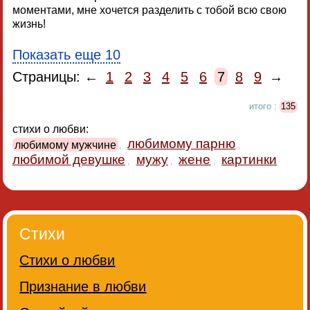
моментами, мне хочется разделить с тобой всю свою
жизнь!
Показать еще 10
Страницы: ←
1
2
3
4
5
6
7
8
9
→
итого :
135
стихи о любви:
любимому парню
любимому мужчине
,
,
любимой девушке
мужу
жене
картинки
,
,
,
Стихи
Стихи о любви
Признание в любви