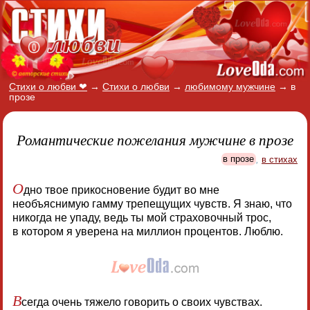
Стихи о любви ❤
→
Стихи о любви
→
любимому мужчине
→
в
прозе
Романтические пожелания мужчине в прозе
в прозе
,
в стихах
О
дно твое прикосновение будит во мне
необъяснимую гамму трепещущих чувств. Я знаю, что
никогда не упаду, ведь ты мой страховочный трос,
в котором я уверена на миллион процентов. Люблю.
В
сегда очень тяжело говорить о своих чувствах.