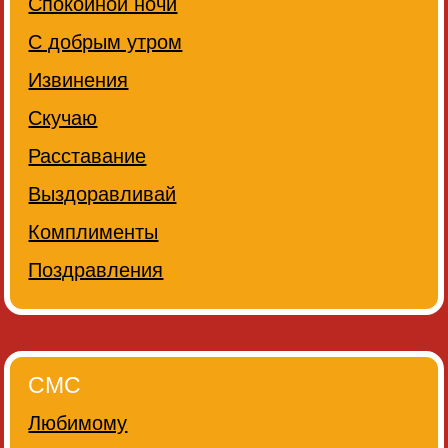
Спокойной ночи
С добрым утром
Извинения
Скучаю
Расставание
Выздоравливай
Комплименты
Поздравления
СМС
Любимому