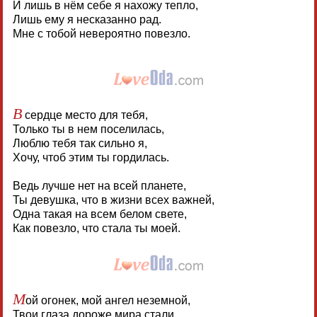
И лишь в нём себе я нахожу тепло,
Лишь ему я несказанно рад.
Мне с тобой невероятно повезло.
В
сердце место для тебя,
Только ты в нем поселилась,
Люблю тебя так сильно я,
Хочу, чтоб этим ты гордилась.
Ведь лучше нет на всей планете,
Ты девушка, что в жизни всех важней,
Одна такая на всем белом свете,
Как повезло, что стала ты моей.
М
ой огонек, мой ангел неземной,
Твои глаза дороже мира стали,