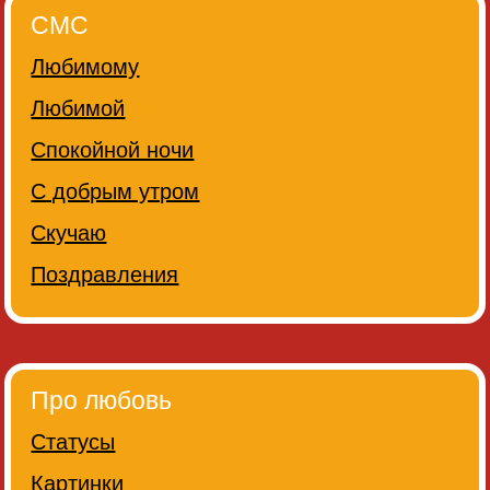
СМС
Любимому
Любимой
Спокойной ночи
С добрым утром
Скучаю
Поздравления
Про любовь
Статусы
Картинки