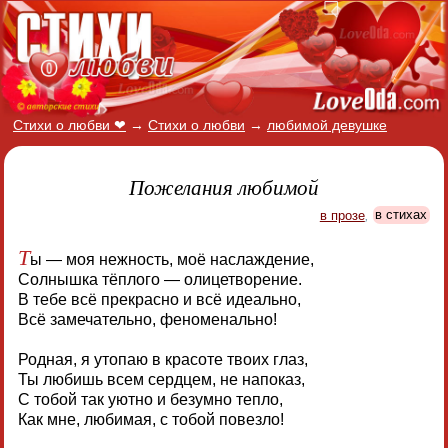
Стихи о любви ❤
→
Стихи о любви
→
любимой девушке
Пожелания любимой
в прозе
,
в стихах
Т
ы — моя нежность, моё наслаждение,
Солнышка тёплого — олицетворение.
В тебе всё прекрасно и всё идеально,
Всё замечательно, феноменально!
Родная, я утопаю в красоте твоих глаз,
Ты любишь всем сердцем, не напоказ,
С тобой так уютно и безумно тепло,
Как мне, любимая, с тобой повезло!