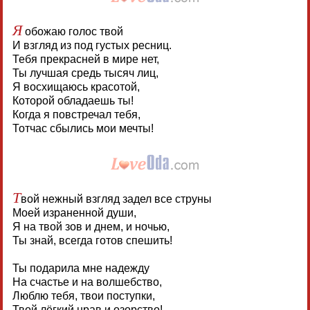
Я
обожаю голос твой
И взгляд из под густых ресниц.
Тебя прекрасней в мире нет,
Ты лучшая средь тысяч лиц,
Я восхищаюсь красотой,
Которой обладаешь ты!
Когда я повстречал тебя,
Тотчас сбылись мои мечты!
Т
вой нежный взгляд задел все струны
Моей израненной души,
Я на твой зов и днем, и ночью,
Ты знай, всегда готов спешить!
Ты подарила мне надежду
На счастье и на волшебство,
Люблю тебя, твои поступки,
Твой лёгкий нрав и озорство!