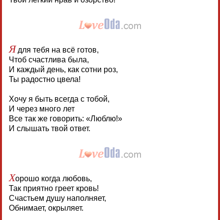
Я
для тебя на всё готов,
Чтоб счастлива была,
И каждый день, как сотни роз,
Ты радостно цвела!
Хочу я быть всегда с тобой,
И через много лет
Все так же говорить: «Люблю!»
И слышать твой ответ.
Х
орошо когда любовь,
Так приятно греет кровь!
Счастьем душу наполняет,
Обнимает, окрыляет.